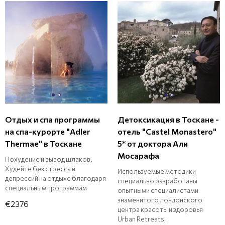
Отдых и спа программы
Детоксикация в Тоскане -
на спа-курорте "Adler
отель "Castel Monastero"
Thermae" в Тоскане
5* от доктора Али
Мосарафа
Похудение и вывод шлаков.
Худейте без стресса и
Используемые методики
депрессий на отдыхе благодаря
специально разработаны
специальным программам
опытными специалистами
знаменитого лондонского
€2376
центра красоты и здоровья
Urban Retreats,