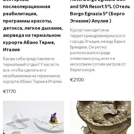
послеоперационная
and SPA Resort 5*L (Отель
реабилитация,
Borgo Egnazia 5* (Борго
программы красоты,
Эгназия) Апулия )
детокса, легкое дыхание,
Курорт находится на
аюрведа на термальном
территории древнеримского
города Эгнация, между Бари и
курорте Абано Терме,
Бриндизи. Он уютно
Италия
расположился среди
оливковых рощ, всего в
Как вы себе представляете
нескольких сотнях метров от
термальный отдых? У нас есть
берега моря.
все, чтобы сделать его
незабываемым на термальном
€2100
курорте Абано Терме в Италии
€1170