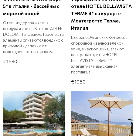
5* в Италии - бассейны с
отеле HOTEL BELLAVISTA
морской водой
TERME 4* на курорте
Монтегротто Терме,
Отель из дерева и камня,
Италия
воздуха и света. В отеле ADLER
DOLOMITI в Южном Тироле эти
В сердце Эуганских Холмов, в
элементы сливаются воедино с
спокойной и вечно зеленой
природой и далеким от
зоне, в нескольких шагах от
повседневности отдыхом
центра находится HOTEL
BELLAVISTA TERME 4*,
€1530
элегантная и изысканная
гостиница
€1050