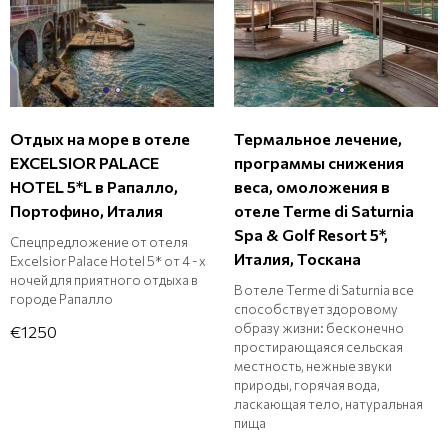
Отдых на море в отеле
Термальное лечение,
EXCELSIOR PALACE
программы снижения
HOTEL 5*L в Рапалло,
веса, омоложения в
Портофино, Италия
отеле Terme di Saturnia
Spa & Golf Resort 5*,
Спецпредложение от отеля
Италия, Тоскана
Excelsior Palace Hotel 5* от 4 - х
ночей для приятного отдыха в
В отеле Terme di Saturnia все
городе Рапалло
способствует здоровому
образу жизни: бесконечно
€1250
простирающаяся сельская
местность, нежные звуки
природы, горячая вода,
ласкающая тело, натуральная
пища