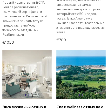
Первый и единственный СПА
видом на один из самых
центр в регионе Венето,
уникальных центров острова,
получивший сертификат и
который уже с 50-х годов,
разрешение от Региональной
когда Лакко Амено уже
коммиссии по квалитету на
начинали заселять театральные
предоставление Услуг
знаменитости и международная
Физической Медицины и
элита
Реабилитации
€700
€1050
Эксклюзивный отдых в
Спа и wellness отдых на о.