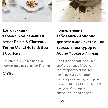
Детоксикация,
Грязелечение
термальное лечение в
заболеваний опорно-
отеле Relais & Chateaux
двигательной системы на
Terme Manzi Hotel & Spa
термальном курорте
5*. о. Искья
Абано Терме в Италии
Лечение, снижение веса на
Противовоспалительные
термальных источниках Италии
свойства грязей Абано и
Монтегротто связаны с
€1380
наличием специальных
микроорганизмов, которые
размножаются в грязях, таких
как цианобактерии и
диатомовые водоросли
€1200