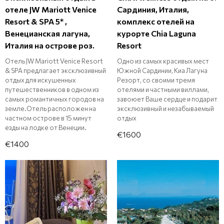
отеле JW Mariott Venice
Сардиния, Италия,
Resort & SPA 5* ,
комплекс отелей на
Венецианская лагуна,
курорте Chia Laguna
Италия на острове роз.
Resort
Отель JW Mariott Venice Resort
Одно из самых красивых мест
& SPA предлагает эксклюзивный
Южной Сардинии, Киа Лагуна
отдых для искушенных
Резорт, со своими тремя
путешественников в одном из
отелями и частными виллами,
самых романтичных городов на
завоюет Ваше сердце и подарит
земле.Отель расположен на
эксклюзивный и незабываемый
частном острове в 15 минут
отдых
езды на лодке от Венеции.
€1600
€1400