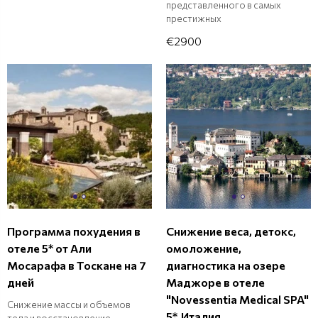
представленного в самых
престижных
€2900
Программа похудения в
Снижение веса, детокс,
отеле 5* от Али
омоложение,
Мосарафа в Тоскане на 7
диагностика на озере
дней
Маджоре в отеле
"Novessentia Medical SPA"
Снижение массы и объемов
5*, Италия