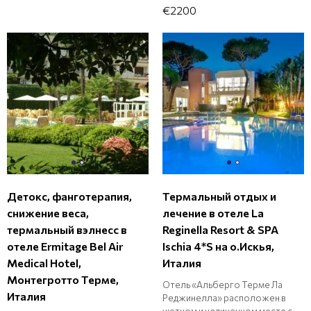
€2200
Детокс, фанготерапия,
Термальный отдых и
снижение веса,
лечение в отеле La
термальный вэлнесс в
Reginella Resort & SPA
отеле Ermitage Bel Air
Ischia 4*S на о.Искья,
Medical Hotel,
Италия
Монтегротто Терме,
Отель «Альберго Терме Ла
Италия
Реджинелла» расположен в
уютном и уединенном месте с