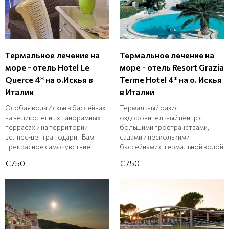
Термальное лечение на
Термальное лечение на
море - отель Hotel Le
море - отель Resort Grazia
Querce 4* на о.Искья в
Terme Hotel 4* на о. Искья
Италии
в Италии
Особая вода Искьи в бассейнах
Термальный оазис-
на великолепных панорамных
оздоровительный центр с
террасах и на территории
большими пространствами,
велнес-центра подарит Вам
садами и несколькими
прекрасное самочувствие
бассейнами с термальной водой
€750
€750