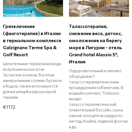
Грязелечение
Талассотерапия,
(фанготерапия) в Италии
снижение веса, детокс,
в термальном комплексе
омоложение на берегу
Galzignano Terme Spa &
моря в Лигурии - отель
Golf Resort
Grand hotel Alassio 5*,
Италия
Целительные термальные воды
из вулканических почв
Оздоровительный комплекс
Эуганских холмов, богатые
оборудован 7
минеральными солями, бромом
талассотерапевтическими
и йодом, также используются
процедурными кабинетами. В
для ингаляций и аэрозольной
водный комплекс Thalassio
терапии
входит
талассотерапевтический
€1172
плавательный бассейн, сауна,
парная, зона для процедур по
методу Кнайпа, ледяной фонтан
и др.