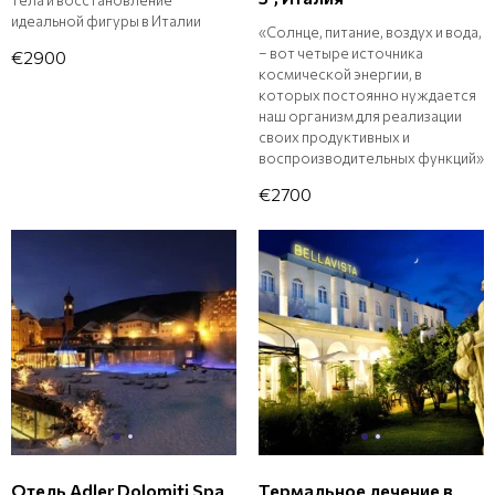
тела и восстановление
идеальной фигуры в Италии
«Солнце, питание, воздух и вода,
– вот четыре источника
€2900
космической энергии, в
которых постоянно нуждается
наш организм для реализации
своих продуктивных и
воспроизводительных функций»
€2700
Отель Adler Dolomiti Spa
Термальное лечение в