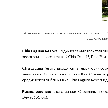
В одном из самых красивых мест юго-западного поб
предложением 
Chia Laguna Resort
– один из самых впечатляющ
эксклюзивных коттеджей Chia Oasi 4*, Baia 3* 
Chia Laguna Resort находится на территории соб
знаменитые белоснежные пляжи Кии. Отличное 
средневековая башня Киа.Chia Laguna Resort ид
Расположение:
на юго-западе Сардинии, в неб
Элмас (55 км).