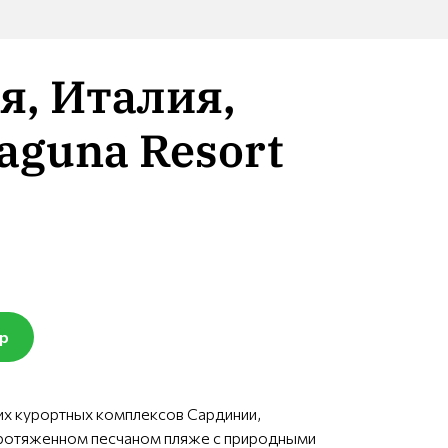
я, Италия,
aguna Resort
pp
х курортных комплексов Сардинии,
ротяженном песчаном пляже с природными