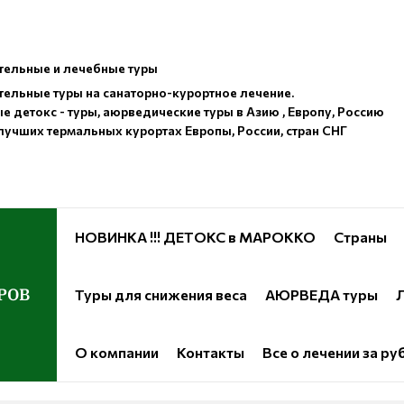
ельные и лечебные туры
ельные туры на санаторно-курортное лечение.
е детокс - туры, аюрведические туры в Азию , Европу, Россию
лучших термальных курортах Европы, России, стран СНГ
НОВИНКА !!! ДЕТОКС в МАРОККО
Страны
РОВ
Туры для снижения веса
АЮРВЕДА туры
Л
О компании
Контакты
Все о лечении за р