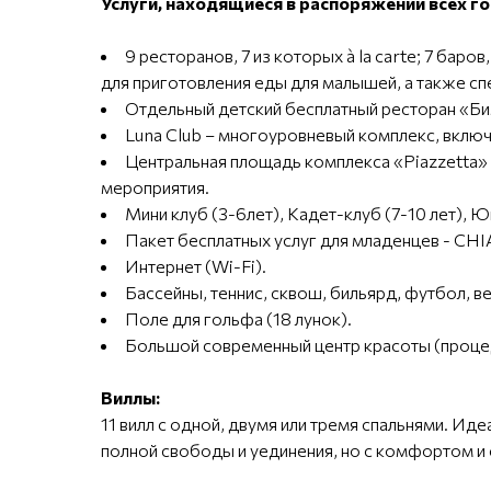
Услуги, находящиеся в распоряжении всех гос
9 ресторанов, 7 из которых à la carte; 7 ба
для приготовления еды для малышей, а также сп
Отдельный детский бесплатный ресторан «Би
Luna Club – многоуровневый комплекс, включ
Центральная площадь комплекса «Piazzetta»
мероприятия.
Мини клуб (3-6лет), Кадет-клуб (7-10 лет), Юн
Пакет бесплатных услуг для младенцев - 
Интернет (Wi-Fi).
Бассейны, теннис, сквош, бильярд, футбол, в
Поле для гольфа (18 лунок).
Большой современный центр красоты (процед
Виллы:
11 вилл с одной, двумя или тремя спальнями. Ид
полной свободы и уединения, но с комфортом и