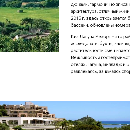
дюнами, гармонично вписан
архитектура, отличный мин
2015 г. здесь открывается 
бассейн, обновлены номера
Киа Лагуна Резорт – это ра
исследовать: бухты, залив
растительности смешиваетс
Вежливость и гостеприимст
отелях Лагуна, Вилладж и Б
развлекаясь, занимаясь спо