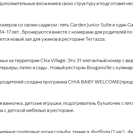
 дополнительные вложения в свою структуру и подготовил не
меров со своим садиком : пять Garden Junior Suite и один 
 14-17 лет , бронируются вместе с номерами для родителей 
тся новый зал для ужинов в ресторане Terrazza.
ых на территории Chia Village. Это 31 элегантный номер с ви
ерьеры, патио и сады . Новый ресторан Bouganville с кулина
их родителей создана программа CHIA BABY WELCOME(предо
ая ванночка, детские игрушки, подогреватель бутылочек с пи
она с детской мебелью в ресторане.
вные групповые уроки гольфа, тенниса, футбола (1 час) , фи