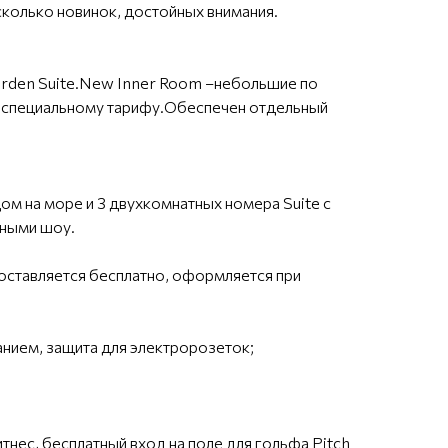
сколько новинок, достойных внимания.
Garden Suite.New Inner Room –небольшие по
по специальному тарифу.Обеспечен отдельный
дом на море и 3 двухкомнатных номера Suite с
рными шоу.
ставляется бесплатно, оформляется при
танием, защита для электророзеток;
тнес, бесплатный вход на поле для гольфа Pitch