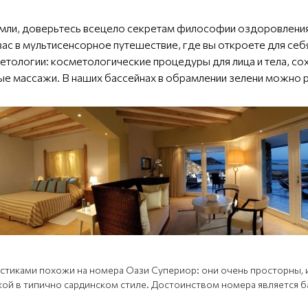
мли, доверьтесь всецело секретам философии оздоровления 
вас в мультисенсорное путешествие, где вы откроете для с
метологии: косметологические процедуры для лица и тела, 
ые массажи. В наших бассейнах в обрамлении зелени можно р
стиками похожи на номера Оази Супериор: они очень просторны, 
кой в типично сардинском стиле. Достоинством номера является б