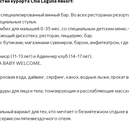
тей курорта Chia Laguna Resort:
ров, специализированный винный бар. Во всех ресторанах рез
ециальные стулья.
мби» для малышей 0-35 мес. со специальным детским меню. 
ающий дискотеку, ресторан, пиццерию, бар.
 с бутиками, магазинами сувениров, баром, амфитеатром, гд
иор (11-13 лет) и Адвенчер клуб (14-17 лет).
CHIA BABY WELCOME.
ерховая езда, дайвинг, серфинг, каноэ, водные лыжи, прокат
уры для лица и тела, тонизирующие и расслабляющие масса
еальный вариант для тех, кто мечтает о безмятежном отдыхе 
 сервисом пятизвездочного отеля.