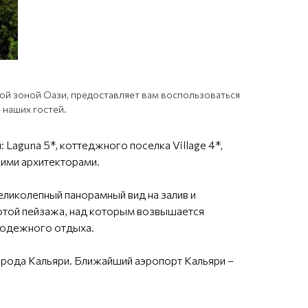
ной зоной Оази, предоставляет вам воспользоваться
 наших гостей.
Laguna 5*, коттеджного поселка Village 4*,
кими архитекторами.
еликолепный панорамный вид на залив и
отой пейзажа, над которым возвышается
олодежного отдыха.
города Кальяри. Ближайший аэропорт Кальяри –