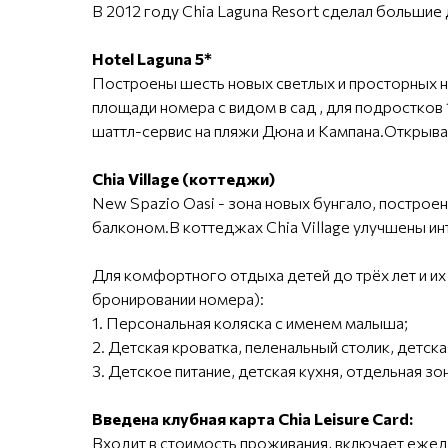
В 2012 году Chia Laguna Resort сделал большие
Hotel Laguna 5*
Построены шесть новых светлых и просторных но
площади номера с видом в сад , для подростков
шаттл-сервис на пляжи Дюна и Кампана.Открывае
Chia Village (коттеджи)
New Spazio Oasi - зона новых бунгало, построенн
балконом.В коттеджах Chia Village улучшены инт
Для комфортного отдыха детей до трёх лет и 
бронировании номера):
1. Персональная коляска с именем малыша;
2. Детская кроватка, пеленальный столик, детск
3. Детское питание, детская кухня, отдельная з
Введена клубная карта Chia Leisure Card:
Входит в стоимость проживания, включает ежедне