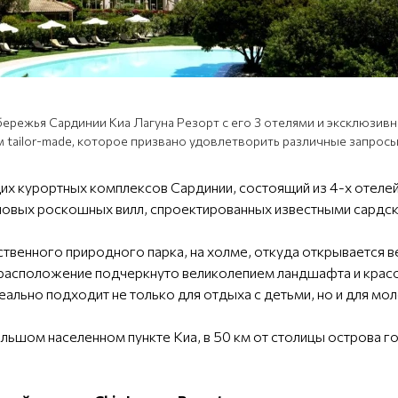
ережья Сардинии Киа Лагуна Резорт с его 3 отелями и эксклюзив
tailor-made, которое призвано удовлетворить различные запросы
их курортных комплексов Сардинии, состоящий из 4-х отелей: 
и новых роскошных вилл, спроектированных известными сардс
ственного природного парка, на холме, откуда открывается в
расположение подчеркнуто великолепием ландшафта и крас
еально подходит не только для отдыха с детьми, но и для м
ольшом населенном пункте Киа, в 50 км от столицы острова 