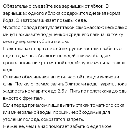
Обязательно съедайте все зернышки от яблок. В
зернышках одного яблока содержится дневная норма
йода. Он затормаживает позывы к еде.
Чувство голода притупляет такой самомассаж: несколько
минут нажимайте подушечкой среднего пальца на точку
между верхней губой и носом.
Полстакана отвара свежей петрушки заставят забыть о
еде на два часа. Аналогичным действием обладает
прополаскивание рта мятной водой: пучок мяты на стакан
воды.
Отлично обманывают аппетит настой плодов инжира и
слив. Полкилограмма залить 3 литрами воды, варить, пока
жидкость не упарится до 2,5 л. Пить по полстакана до еды
вместе с фруктами.
Если перед приемом пищи выпить стакан томатного сока
или минеральной воды, порции, необходимые для
утоления голода, сократятся на треть.
Не менее, чем на час помогает забыть о еде такое