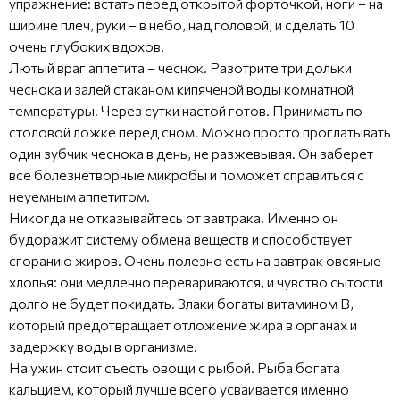
упражнение: встать перед открытой форточкой, ноги – на
ширине плеч, руки – в небо, над головой, и сделать 10
очень глубоких вдохов.
Лютый враг аппетита – чеснок. Разотрите три дольки
чеснока и залей стаканом кипяченой воды комнатной
температуры. Через сутки настой готов. Принимать по
столовой ложке перед сном. Можно просто проглатывать
один зубчик чеснока в день, не разжевывая. Он заберет
все болезнетворные микробы и поможет справиться с
неуемным аппетитом.
Никогда не отказывайтесь от завтрака. Именно он
будоражит систему обмена веществ и способствует
сгоранию жиров. Очень полезно есть на завтрак овсяные
хлопья: они медленно перевариваются, и чувство сытости
долго не будет покидать. Злаки богаты витамином В,
который предотвращает отложение жира в органах и
задержку воды в организме.
На ужин стоит съесть овощи с рыбой. Рыба богата
кальцием, который лучше всего усваивается именно