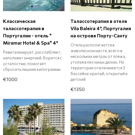
Классическая
Талассотерапия в отеле
талассотерапия в
Vila Baleira 4*, Португалия
Португалии - отель "
на острове Порту-Санту
Miramar Hotel & Spa" 4*
Отель располагается в
живописном месте, всего в
Ревитализирует, расслабляет,
нескольких метрах от пляжа,
наполняет энергией, борется с
утопая в песчаных дюнах. На
усталостью, помогает
территории отеля имеется 3
сбросить лишние килограммы
бассейна: крытый, открытый и
€1000
детский
€1350