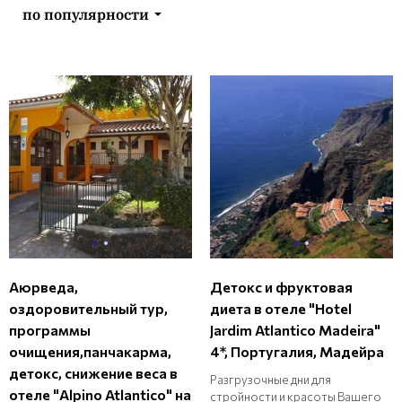
по популярности
Аюрведа,
Детокс и фруктовая
оздоровительный тур,
диета в отеле "Hotel
программы
Jardim Atlantico Madeira"
очищения,панчакарма,
4*, Португалия, Мадейра
детокс, снижение веса в
Разгрузочные дни для
отеле "Alpino Atlantico" на
стройности и красоты Вашего