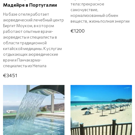
тела: прекрасное
Мадейре в Португалии
самочувствие,
На базе отеля работает
нормализованный обмен
аюрведический лечебный центр
веществ, жизнь полная энергии
Биргит Моуком, в котором
€1200
работают опытные врачи-
аюрведисты и специалисты в
области традиционной
китайской медицины. К услугам
отдыхающих аюрведические
врачи и Панчакарма-
специалисты из Непала
€3451