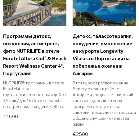
Программы детокс,
Детокс, талассотерапия,
похудения, антистресс,
похудение, омоложение
фито NUTRILIFE в отеле
на курорте Longevity
Eurotel Altura Golf & Beach
Vilalara в Португалии на
Resort Wellness Center 4*,
побережье океана в
Португалия
Алгарве
NUTRILIFE®-программы в отеле
Этот курорт расположен на
Eurotel Altura
берегу океана в районе
(продолжительность каждой от
Алгарве и предлагает широкий
3,5 или 7 дней): Детокс, Борьба
спектр оздоровительных
со стрессом, Похудение и Фито
программ омоложения,
снижения веса, снятия стресса, и
€1690
общего улучшения качества
жизни
€2500