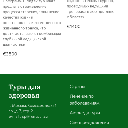
оздоровительных курсов,
Программы Longevity Vilalara
проводимых ведущими
предлагают замедление
тренерами в их отдельных
процесса старения, повышение
областях
качества жизни и
восстановление естественного
€1400
жизненного тонуса, что
достигается за счет комбинации
глубинной медицинской
диагностики
€3500
Туры для
Страны
здоровья
Лечение по
заболеваниям
г. Москва, Комсомольский
пр., д. 7, стр. 2
Аюрведа туры
e-mail : sp@funtour.su
Спецпредложения