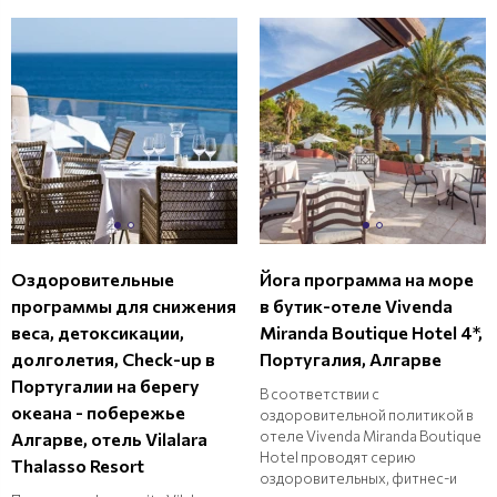
Оздоровительные
Йога программа на море
программы для снижения
в бутик-отеле Vivenda
веса, детоксикации,
Miranda Boutique Hotel 4*,
долголетия, Check-up в
Португалия, Алгарве
Португалии на берегу
В соответствии с
океана - побережье
оздоровительной политикой в
отеле Vivenda Miranda Boutique
Алгарве, отель Vilalara
Hotel проводят серию
Thalasso Resort
оздоровительных, фитнес-и