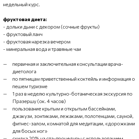
недельный курс.
фруктовая диета:
- дольки дыни с декором (сочные фрукты)
- фруктовый ланч
- фруктовая нарезка вечером
- минеральная вода и травяные чаи
первичная и заключительная консультации врача-
диетолога
по пятницам приветственный коктейль и информация о
пешем туризме
1 раз в неделю культурно-ботаническая экскурсия по
Празершу (ок. 4 часов)
пользование крытым и открытым бассейнами,
джакузи, зонтиками, лежаками, полотенцами, сауной,
фитнес-залом, комнатой для медитации, «дорожками
для босых ног»
скидка 20% на спа-процедуры с использованием