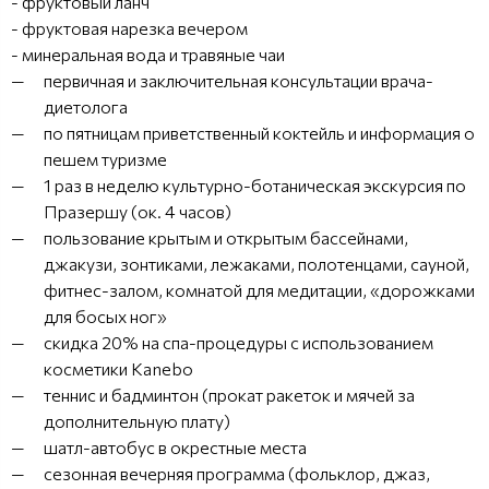
- фруктовый ланч
- фруктовая нарезка вечером
- минеральная вода и травяные чаи
первичная и заключительная консультации врача-
диетолога
по пятницам приветственный коктейль и информация о
пешем туризме
1 раз в неделю культурно-ботаническая экскурсия по
Празершу (ок. 4 часов)
пользование крытым и открытым бассейнами,
джакузи, зонтиками, лежаками, полотенцами, сауной,
фитнес-залом, комнатой для медитации, «дорожками
для босых ног»
скидка 20% на спа-процедуры с использованием
косметики Kanebo
теннис и бадминтон (прокат ракеток и мячей за
дополнительную плату)
шатл-автобус в окрестные места
сезонная вечерняя программа (фольклор, джаз,