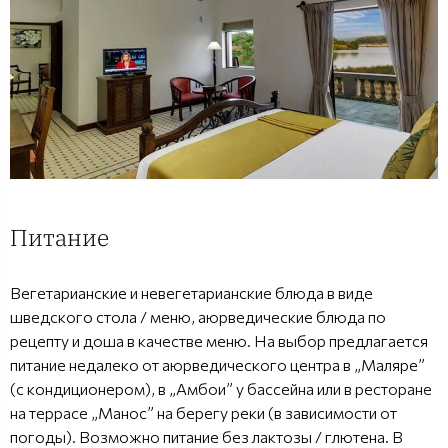
Питание
Вегетарианские и невегетарианские блюда в виде
шведского стола / меню, аюрведические блюда по
рецепту и доша в качестве меню. На выбор предлагается
питание недалеко от аюрведического центра в „Маляре”
(с кондиционером), в „Амбои” у бассейна или в ресторане
на террасе „Манос” на берегу реки (в зависимости от
погоды). Возможно питание без лактозы / глютена. В