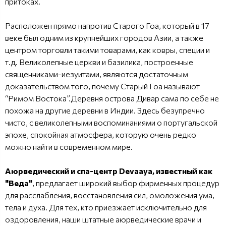
притоках.
Расположен прямо напротив Старого Гоа, который в 17
веке был одним из крупнейших городов Азии, а также
центром торговли такими товарами, как ковры, специи и
т.д. Великолепные церкви и базилика, построенные
священниками-иезуитами, являются достаточным
доказательством того, почему Старый Гоа называют
“Римом Востока”.Деревня острова Дивар сама по себе не
похожа на другие деревни в Индии. Здесь безупречно
чисто, с великолепными воспоминаниями о португальской
эпохе, спокойная атмосфера, которую очень редко
можно найти в современном мире.
Аюрведический и спа-центр Devaaya, известный как
"Веда"
, предлагает широкий выбор фирменных процедур
для расслабления, восстановления сил, омоложения ума,
тела и духа. Для тех, кто приезжает исключительно для
оздоровления, наши штатные аюрведические врачи и