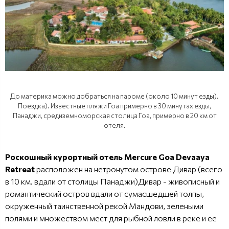
До материка можно добраться на пароме (около 10 минут езды).
Поездка). Известные пляжи Гоа примерно в 30 минутах езды,
Панаджи, средиземноморская столица Гоа, примерно в 20 км от
отеля.
Роскошный курортный отель Mercure Goa Devaaya
Retreat
расположен на нетронутом острове Дивар (всего
в 10 км. вдали от столицы Панаджи)Дивар - живописный и
романтический остров вдали от сумасшедшей толпы,
окруженный таинственной рекой Мандови, зелеными
полями и множеством мест для рыбной ловли в реке и ее