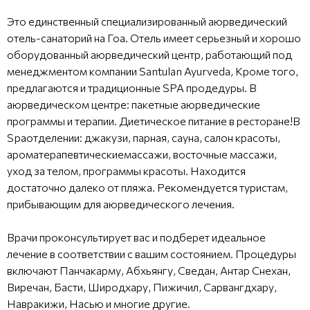
Это единственный специализированный аюрведический
отель-санаторий на Гоа. Отель имеет серьезный и хорошо
оборудованный аюрведический центр, работающий под
менеджментом компании Santulan Ayurveda, Кроме того,
предлагаются и традиционные SPA продедуры. В
аюрведическом центре: пакетные аюрведические
программы и терапии. Диетическое питание в ресторане!В
Spaотделении: джакузи, парная, сауна, салон красоты,
ароматерапевтическиемассажи, восточные массажи,
уход за телом, программы красоты. Находится
достаточно далеко от пляжа. Рекомендуется туристам,
прибывающим для аюрведического лечения.
Врачи проконсультирует вас и подберет идеальное
лечение в соответствии с вашим состоянием. Процедуры
включают Панчакарму, Абхьянгу, Сведан, Антар Снехан,
Виречан, Басти, Широдхару, Пижичил, Сарвангдхару,
Навракижи, Насью и многие другие.