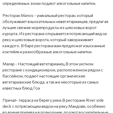
определенных зонах подают алкогольные напитки.
Ресторан Manos - уникальный ресторан, который
обслуживает взыскательных невегетарианцев, предлагая
лучшие свежие морепродукты из шлюзовых ворот
курорта. Из ресторана открывается потрясающий вид на
реку и шлюзовые ворота, который завораживает
каждого. В баре ресторана вам предложат изысканные
коктейли и разнообразные алкогольные напитки.
Малар - Настоящий вегетарианец.В этом уютном
ресторане с кондиционером, расположенном рядом с
бассейном, подают настоящие органические
вегетарианские блюда, а также некоторые из самых
известных блюд Гоа
Причал- терраса на берегу реки.В ресторане River side
deck с потрясающим видом на реку Мандови, особенно
во время прилива и в полнолуние, подают восхитительные