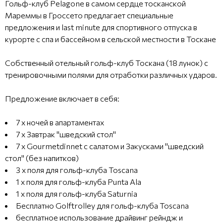
Гольф-клуб Pelagone в самом сердце тосканской
Мареммы в Гроссето предлагает специальные
предложения и last minute для спортивного отпуска в
курорте с спа и бассейном в сельской местности в Тоскане
Собственный отельный гольф-клуб Тоскана (18 лунок) с
тренировочными полями для отработки различных ударов.
Предложение включает в себя:
7 x ночей в апартаментах
7 x Завтрак "шведский стол"
7 x Gourmetdinnet с салатом и Закусками "шведский
стол" (без напитков)
3 x поля для гольф-клуба Toscana
1 x поля для гольф-клуба Punta Ala
1 x поля для гольф-клуба Saturnia
Бесплатно Golftrolley для гольф-клуба Toscana
бесплатное использование драйвинг рейндж и