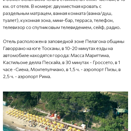
км. от отеля. В номере: двухместная кровать с
раздельным матрацем, ванная комната (ванна/душ,
туалет), кухонная зона, мини-бар, терраса, телефон,
телевизор со спутниковым телевидением, сейф, радио.
Отель расположен в заповедной зоне Пелагона общины
Гаворрано на юге Тосканы, в 10-20 минутах езды на
автомобиле находятся города: Масса Мариттима,
Кастильоне делла Пескайа, в 30 минутах - Гроссето, в 1
часе -Сиена, Монтепулчиано, в 1,5 ч. - аэропорт Пизы, в
2,5 ч. - аэропорт Рима.