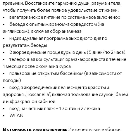
привычки. Восстановите гармонию души, разума и тела,
чтобы получить более полное удовольствие от жизни.
вегетарианское питание по системе «все включено»
беседа с опытным врачом-аюрведистом (на
английском), включая сбор анамнеза
индивидуальная программа выходного дня по
результатам беседы
2 аюрведические процедуры в день (5 дней/по 2 часа)
телефонная консультация врача-аюрведиста в течение
1 месяца после окончания курса
пользование открытым бассейном (в зависимости от
погоды)
вход в аюрведический велнес-центр красоты и
здоровья „Toscanella“, включая пользование сауной, баней
и инфракрасной кабиной
вход на частный пляж + 1 зонтик и 2 лежака
WLAN
В стоимость уже включены:
2 еженедельные уборки