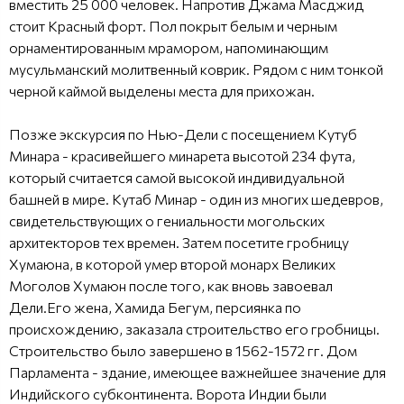
вместить 25 000 человек. Напротив Джама Масджид
стоит Красный форт. Пол покрыт белым и черным
орнаментированным мрамором, напоминающим
мусульманский молитвенный коврик. Рядом с ним тонкой
черной каймой выделены места для прихожан.
Позже экскурсия по Нью-Дели с посещением Кутуб
Минара - красивейшего минарета высотой 234 фута,
который считается самой высокой индивидуальной
башней в мире. Кутаб Минар - один из многих шедевров,
свидетельствующих о гениальности могольских
архитекторов тех времен. Затем посетите гробницу
Хумаюна, в которой умер второй монарх Великих
Моголов Хумаюн после того, как вновь завоевал
Дели.Его жена, Хамида Бегум, персиянка по
происхождению, заказала строительство его гробницы.
Строительство было завершено в 1562-1572 гг. Дом
Парламента - здание, имеющее важнейшее значение для
Индийского субконтинента. Ворота Индии были