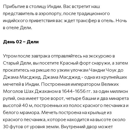
Прибытие в столицу Индии. Вас встретит наш
представитель в аэропорту, после традиционного
индийского приветствия вас ждет трансфер в отель. Ночь
в отеле Дели.
День 02 – Дели
Утром после завтрака отправляйтесь на экскурсию в
Старый Дели, вы посетите Красный форт снаружи, а затем
прокатитесь на рикше по узким улочкам Чандни Чоук до
Джама Масджид. Джама Масджид - одна из крупнейших
мечетей в Индии. Построенная императором Великих
Моголов Шах Джаханом в 1644-1656 гг. за один миллион
рупий, она имеет трое ворот, четыре башни и два минарета
высотой 40 м, построенных из полос красного песчаника и
белого мрамора. Мечеть построена на крыльце из
красного песчаника, которое находится на высоте около
30 футов от уровня земли. Внутренний двор может