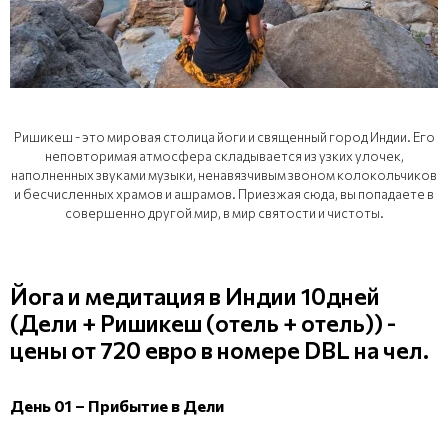
Ришикеш - это мировая столица йоги и священный город Индии. Его
неповторимая атмосфера складывается из узких улочек,
наполненных звуками музыки, ненавязчивым звоном колокольчиков
и бесчисленных храмов и ашрамов. Приезжая сюда, вы попадаете в
совершенно другой мир, в мир святости и чистоты.
Йога и медитация в Индии 10дней
(Дели + Ришикеш (отель + отель)) -
цены от 720 евро в номере DBL на чел.
День 01 – Прибытие в Дели