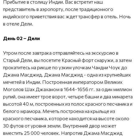
Прибытие в столицу Индии. Вас встретит наш
представитель в аэропорту, после традиционного
индийского приветствия вас ждет трансфер в отель. Ночь
в отеле Дели.
День 02 – Дели
Утром после завтрака отправляйтесь на экскурсию в
Старый Дели, вы посетите Красный форт снаружи, а затем
прокатитесь на рикше по узким улочкам Чандни Чоук до
Джама Масджид. Джама Масджид - одна из крупнейших
мечетей в Индии. Построенная императором Великих
Моголов Шах Джаханом в 1644-1656 гг. за один миллион
рупий, она имеет трое ворот, четыре башни и два минарета
высотой 40 м, построенных из полос красного песчаника и
белого мрамора. Мечеть построена на крыльце из
красного песчаника, которое находится на высоте около
30 футов от уровня земли. Внутренний двор может
вместить 25 000 человек. Напротив Джама Масджид