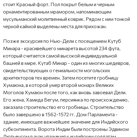
стоит Красный форт. Пол покрыт белым и черным
орнаментированным мрамором, напоминающим
мусульманский молитвенный коврик. Рядом с ним тонкой
черной каймой выделены места для прихожан.
Позже экскурсия по Нью-Дели с посещением Кутуб
Минара - красивейшего минарета высотой 234 фута,
который считается самой высокой индивидуальной
башней в мире. Кутаб Минар - один из многих шедевров,
свидетельствующих о гениальности могольских
архитекторов тех времен. Затем посетите гробницу
Хумаюна, в которой умер второй монарх Великих
Моголов Хумаюн после того, как вновь завоевал Дели.
Его жена, Хамида Бегум, персиянка по происхождению,
заказала строительство его гробницы. Строительство
было завершено в 1562-1572 гг. Дом Парламента -
здание, имеющее важнейшее значение для Индийского
субконтинента. Ворота Индии были построены Эдвином
Лютьенсом в знак уважения к индийским солдатам,