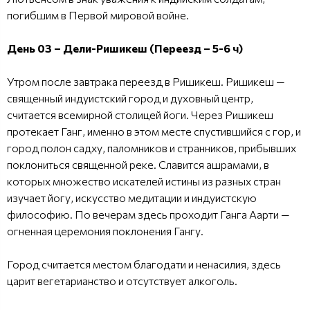
погибшим в Первой мировой войне.
День 03 – Дели-Ришикеш (Переезд – 5-6 ч)
Утром после завтрака переезд в Ришикеш. Ришикеш —
священный индуистский город и духовный центр,
считается всемирной столицей йоги. Через Ришикеш
протекает Ганг, именно в этом месте спустившийся с гор, и
город полон садху, паломников и странников, прибывших
поклониться священной реке. Славится ашрамами, в
которых множество искателей истины из разных стран
изучает йогу, искусство медитации и индуистскую
философию. По вечерам здесь проходит Ганга Аарти —
огненная церемония поклонения Гангу.
Город считается местом благодати и ненасилия, здесь
царит вегетарианство и отсутствует алкоголь.