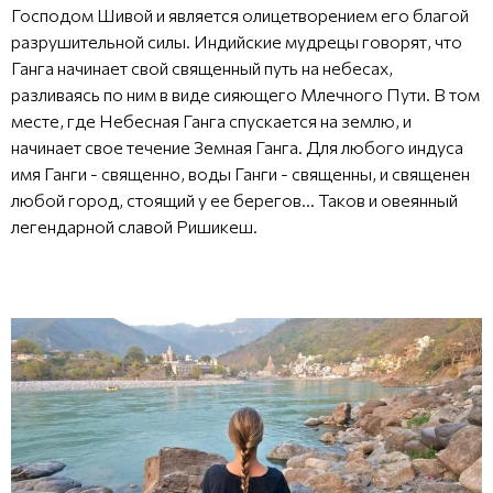
Господом Шивой и является олицетворением его благой
разрушительной силы. Индийские мудрецы говорят, что
Ганга начинает свой священный путь на небесах,
разливаясь по ним в виде сияющего Млечного Пути. В том
месте, где Небесная Ганга спускается на землю, и
начинает свое течение Земная Ганга. Для любого индуса
имя Ганги - священно, воды Ганги - священны, и священен
любой город, стоящий у ее берегов... Таков и овеянный
легендарной славой Ришикеш.