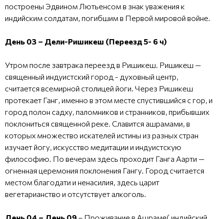
построены Эдвином Лютьенсом в знак уважения к
индийским солдатам, погибшим в Первой мировой войне.
День 03 – Дели-Ришикеш (Переезд 5- 6 ч)
Утром после завтрака переезд в Ришикеш. Ришикеш —
священный индуистский город - духовный центр,
считается всемирной столицей йоги. Через Ришикеш
протекает Ганг, именно в этом месте спустившийся с гор, и
город полон садху, паломников и странников, прибывших
поклониться священной реке. Славится ашрамами, в
которых множество искателей истины из разных стран
изучает йогу, искусство медитации и индуистскую
философию. По вечерам здесь проходит Ганга Аарти —
огненная церемония поклонения Гангу. Город считается
местом благодати и ненасилия, здесь царит
вегетарианство и отсутствует алкоголь.
День 04 – День 09
– Проживание в Ашраме( индийский