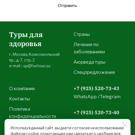
Отправить
Туры для
Страны
здоровья
Лечение по
заболеваниям
г. Москва, Комсомольский
пр., д. 7, стр. 2
Аюрведа туры
e-mail : sp@funtour.su
Спецпредложения
О компании
+7 (925) 520-73-43
WhatsApp /Telegram
Контакты
Политика
+7 (925) 520-73-40
конфиденциальности
WhatsApp /Telegram
Используя данный сайт, вы даете согласие на использование
файлов cookie, помогающих нам сделать его удобнее для