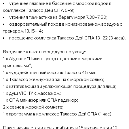
утреннее плавание в бассейне с морской водой в
комплексе Талассо Дей СПА 6–9;
утренняя гимнастика на берегу моря 7.30–7.50;
оздоровительный поход в ионизированном воздухе с
тренером 13.15-14;
посещение комплекса Талассо Дей СПА 13–22 (3 часа).
Входящие в пакет процедуры по уходу:
1 x Algoane “Пилинг-уход с цветами и морскими
кристаллами”;
1 x чудодейственный массаж Талассо 45 мин;
1 x Тхалассо жемчужная ванна с морской солью;
1 x натягивающая и увлажняющая процедура для лица;
1 x душ VICHY с массажом;
1 x СПА маникюр или СПА педикюр;
2 x сеанс в морской комнате;
1 x программа в комплексе Талассо Дей СПА (1 час).
Пакет начинается в день прибытия в 15 и кончается в 12