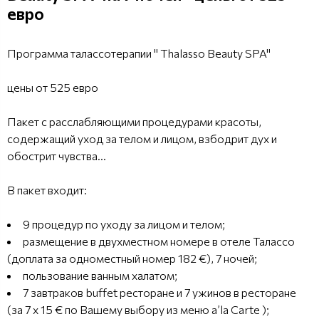
евро
Программа талассотерапии " Thalasso Beauty SPA"
цены от 525 евро
Пакет с расслабляющими процедурами красоты,
содержащий уход за телом и лицом, взбодрит дух и
обострит чувства…
В пакет входит:
9 процедур по уходу за лицом и телом;
размещение в двухместном номере в отеле Талассо
(доплата за одноместный номер 182 €), 7 ночей;
пользование ванным халатом;
7 завтраков buffet ресторане и 7 ужинов в ресторане
(за 7 х 15 € по Вашему выбору из меню a’la Сarte );