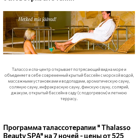
Талассо и спа-центр открывает потрясающий вид на море и
объединяет в себе современный крытый бассейн с морской водой,
массажными установками и водопадами, ароматическую сауну,
соляную сауну, инфракрасную сауну, финскую сауну, солярий,
джакузи, открытый бассейн в саду (с подогревом) и летнюю
террасу.
Программа талассотерапии " Thalasso
Beauty SPA" на 7 ночей - цены от 525