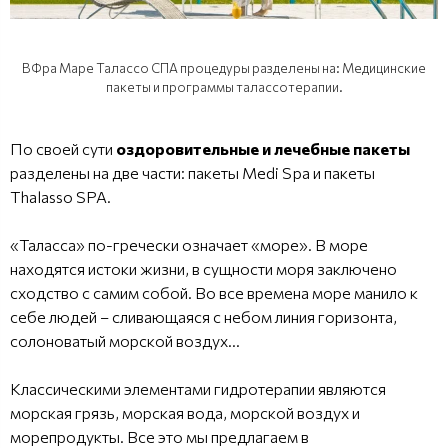
B Фpa Mape Taлacco CПA процедуры разделены на: Meдицинские
пакеты и программы талассотерапии.
По своей сути
оздоровительные и лечебные пакеты
разделены на две части: пакеты Medi Spa и пакеты
Thalasso SPA.
«Таласса» по-гречески означает «море». В море
находятся истоки жизни, в сущности моря заключено
сходство с самим собой. Во все времена море манило к
себе людей – сливающаяся с небом линия горизонта,
солоноватый морской воздух…
Классическими элементами гидротерапии являются
морская грязь, морская вода, морской воздух и
морепродукты. Все это мы предлагаем в