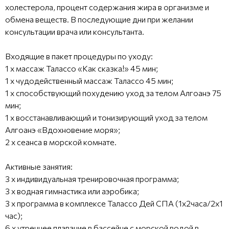
холестерола, процент содержания жира в организме и
обмена веществ. В последующие дни при желании
консультации врача или консультанта.
Входящие в пакет процедуры по уходу:
1 x массаж Талассо «Как сказка!» 45 мин;
1 x чудодейственный массаж Талассо 45 мин;
1 x способствующий похудению уход за телом Алгоанэ 75
мин;
1 x восстанавливающий и тонизирующий уход за телом
Алгоанэ «Вдохновение моря»;
2 x сеанса в морской комнате.
Активные занятия:
3 x индивидуальная тренировочная программа;
3 x водная гимнастика или аэробика;
3 x программа в комплексе Талассо Дей СПА (1х2часа/2х1
час);
6 x утреннее плавание в бассейне с морской водой в