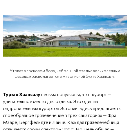
Утопая в сосновом бору, небольшой отель с великолепным
фасадом располагается в живописной бухте Хаапсалу.
Туры в Хаапсалу
весьма популярны, этот курорт —
удивительное место для отдыха. Это один из
оздровительных курортов Эстонии, здесь предлагается
своеобразное грязелечение в трёх санаториях — Фра
Мааре, Бергфельдте и Лайне. Каждая грязелечебница
отличается своим спектром услуг. Но, цель общая —