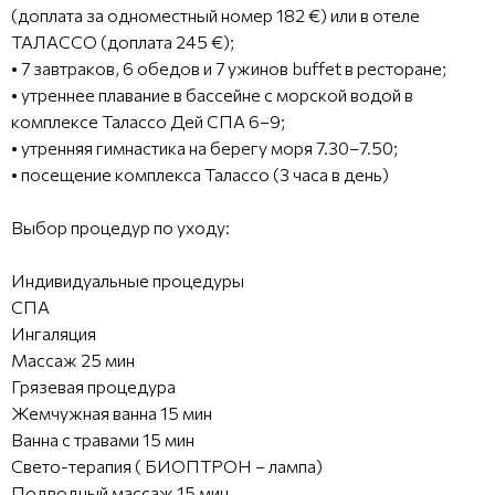
(доплата за одноместный номер 182 €) или в отеле
ТАЛАССО (доплата 245 €);
• 7 завтраков, 6 обедов и 7 ужинов buffet в ресторане;
• утреннее плавание в бассейне с морской водой в
комплексе Талассо Дей СПА 6–9;
• утренняя гимнастика на берегу моря 7.30–7.50;
• посещение комплекса Талассо
(3 часа в день)
Выбор процедур по уходу:
Индивидуальные процедуры
СПА
Ингаляция
Массаж 25 мин
Грязевая процедура
Жемчужная ванна 15 мин
Ванна с травами 15 мин
Свето-терапия ( БИОПТРОН – лампа)
Подводный массаж 15 мин