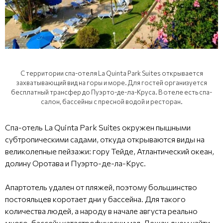
С территории спа-отеля La Quinta Park Suites открывается
захватывающий вид на горы и море. Для гостей организуется
бесплатный трансфер до Пуэрто-де-ла-Круса. В отеле есть спа-
салон, бассейны с пресной водой и ресторан.
Спа-отель La Quinta Park Suites окружен пышными
субтропическими садами, откуда открываются виды на
великолепные пейзажи: гору Тейде, Атлантический океан,
долину Оротава и Пуэрто-де-ла-Крус.
Апартотель удален от пляжей, поэтому большинство
постояльцев коротает дни у бассейна. Для такого
количества людей, а народу в начале августа реально
много, бассейн катастрофически мал. Лежак днем найти