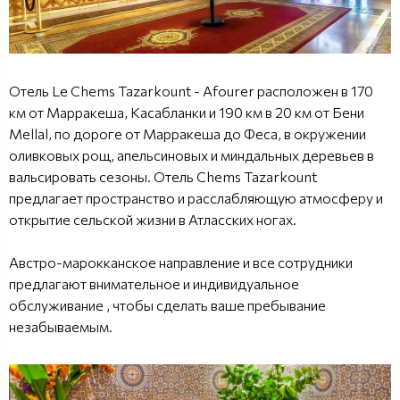
Отель Le Chems Tazarkount - Afourer расположен в 170
км от Марракеша, Касабланки и 190 км в 20 км от Бени
Mellal, по дороге от Марракеша до Феса, в окружении
оливковых рощ, апельсиновых и миндальных деревьев в
вальсировать сезоны. Отель Chems Tazarkount
предлагает пространство и расслабляющую атмосферу и
открытие сельской жизни в Атласских ногах.
Австро-марокканское направление и все сотрудники
предлагают внимательное и индивидуальное
обслуживание , чтобы сделать ваше пребывание
незабываемым.