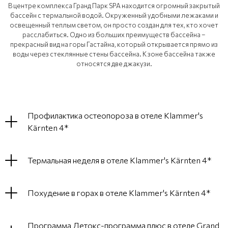
В центре комплекса Гранд Парк SPA находится огромный закрытый
бассейн с термальной водой. Окруженный удобными лежаками и
освещенный теплым светом, он просто создан для тех, кто хочет
расслабиться. Одно из больших преимуществ бассейна –
прекрасный вид на горы Гастайна, который открывается прямо из
воды через стеклянные стены бассейна. К зоне бассейна также
относятся две джакузи.
Профилактика остеопороза в отеле Klammer's
Kärnten 4*
Термальная неделя в отеле Klammer's Kärnten 4*
Похудение в горах в отеле Klammer's Kärnten 4*
Программа Детокс-программа плюс в отеле Grand