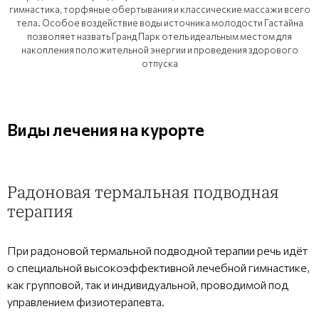
гимнастика, торфяные обертывания и классические массажи всего
тела. Особое воздействие воды источника молодости Гастайна
позволяет назвать Гранд Парк отель идеальным местом для
накопления положительной энергии и проведения здорового
отпуска
Виды лечения на курорте
Радоновая термальная подводная
терапия
При радоновой термальной подводной терапии речь идёт
о специальной высокоэффективной лечебной гимнастике,
как групповой, так и индивидуальной, проводимой под
управлением физиотерапевта.