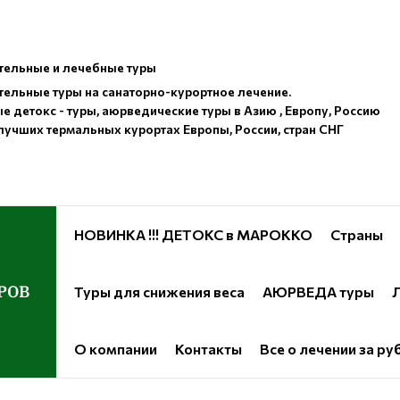
ельные и лечебные туры
ельные туры на санаторно-курортное лечение.
е детокс - туры, аюрведические туры в Азию , Европу, Россию
лучших термальных курортах Европы, России, стран СНГ
НОВИНКА !!! ДЕТОКС в МАРОККО
Страны
РОВ
Туры для снижения веса
АЮРВЕДА туры
Л
О компании
Контакты
Все о лечении за р