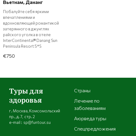
Вьетнам, Дананг
Побалуйте себя яркими
впечатлениями и
вдохновляющей романтикой
затерянного в джунглях
райского уголка в отеле
InterContinental® Danang Sun
Peninsula Resort 5*S
€750
Туры для
Страны
здоровья
Лечение по
заболеваниям
г. Москва, Комсомольский
пр., д. 7, стр. 2
Аюрведа туры
e-mail : sp@funtour.su
Спецпредложения