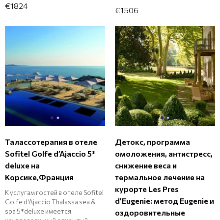
€1824
€1506
Талассотерапия в отеле
Детокс, программа
Sofitel Golfe d’Ajaccio 5*
омоложения, антистресс,
deluxe на
снижение веса и
Корсике,Франция
термальное лечение на
курорте Les Pres
К услугам гостей в отеле Sofitel
d’Eugenie: метод Eugenie и
Golfe d'Ajaccio Thalassa sea &
spa 5*deluxe имеется
оздоровительные