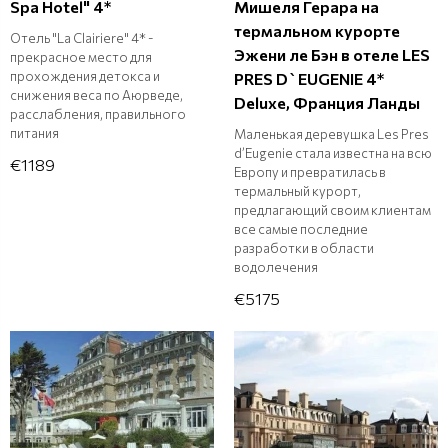
Spa Hotel" 4*
Мишеля Герара на
термальном курорте
Отель "La Clairiere" 4* -
Эжени ле Бэн в отеле LES
прекрасное место для
прохождения детокса и
PRES D`EUGENIE 4*
снижения веса по Аюрведе,
Deluxe, Франция Ланды
расслабления, правильного
питания
Маленькая деревушка Les Pres
d’Eugenie стала известна на всю
€1189
Европу и превратилась в
термальный курорт,
предлагающий своим клиентам
все самые последние
разработки в области
водолечения
€5175