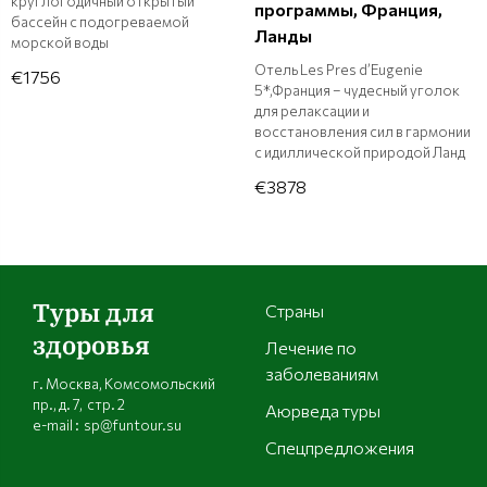
круглогодичный открытый
программы, Франция,
бассейн с подогреваемой
Ланды
морской воды
Отель Les Pres d’Eugenie
€1756
5*,Франция – чудесный уголок
для релаксации и
восстановления сил в гармонии
с идиллической природой Ланд
€3878
Туры для
Страны
здоровья
Лечение по
заболеваниям
г. Москва, Комсомольский
пр., д. 7, стр. 2
Аюрведа туры
e-mail : sp@funtour.su
Спецпредложения