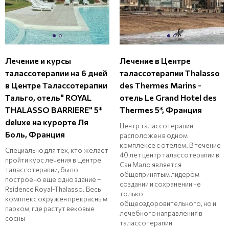
Лечение и курсы
Лечение в Центре
талассотерапии на 6 дней
талассотерапии Thalasso
в Центре Талассотерапии
des Thermes Marins -
Тальго, отель" ROYAL
отель Le Grand Hotel des
THALASSO BARRIERE" 5*
Thermes 5*, Франция
deluxe на курорте Ля
Центр талассотерапии
Боль, Франция
расположен в одном
комплексе с отелем. В течение
Специально для тех, кто желает
40 лет центр талассотерапии в
пройти курс лечения в Центре
Сан Мало является
талассотерапии, было
общепринятым лидером
построено еще одно здание –
создании и сохранении не
Rsidence Royal-Thalasso. Весь
только
комплекс окружен прекрасным
общеоздоровительного, но и
парком, где растут вековые
лечебного направления в
сосны
талассотерапии