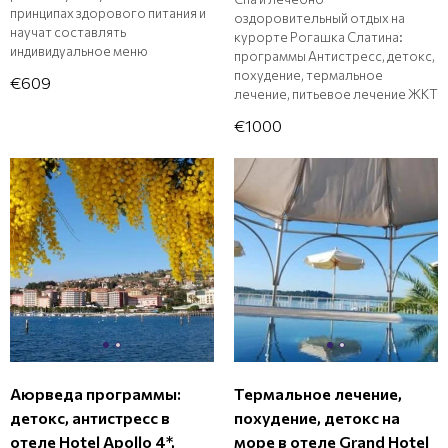
принципах здорового питания и
оздоровительный отдых на
научат составлять
курорте Рогашка Слатина:
индивидуальное меню
программы Антистресс, детокс,
похудение, термальное
€609
лечение, питьевое лечение ЖКТ
€1000
Аюрведа программы:
Термальное лечение,
детокс, антистресс в
похудение, детокс на
отеле Hotel Apollo 4*,
море в отеле Grand Hotel