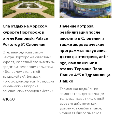
Спа отдых на морском
Лечение артроза,
курорте Порторож в
реабилитация после
отеле Kempinski Palace
инсульта в Словении, а
Portorog 5*, Словения
также аюрведические
программы: похудение,
Отель находится в самом
детокс, антистресс, anti-
центре Порторожа известный
курорт, известный своим мягким
age, омоложение в
средиземноморским климатом
отелях Термана Парк
и более чем столетней
Лашко 4*S и Здравилище
традицией SPA. Близко к
Лашко
Porotroz, находится Пиран, одна
из жемчужин в короне
Термальная вода Лашко
венецианских городов в Истрии
помогает при детоксикации
тела, уменьшает кислотный
€1660
уровень, действует как
умеренное слабительное,
улучшает биологическое