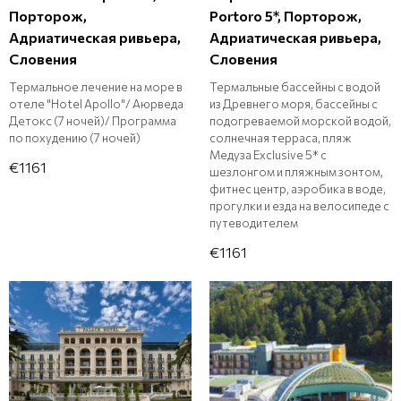
Порторож,
Portoro 5*, Порторож,
Адриатическая ривьера,
Адриатическая ривьера,
Словения
Словения
Термальное лечение на море в
Термальные бассейны с водой
отеле "Hotel Apollo"/ Аюрведа
из Древнего моря, бассейны с
Детокс (7 ночей)/ Программа
подогреваемой морской водой,
по похудению (7 ночей)
солнечная терраса, пляж
Медуза Exclusive 5* с
€1161
шезлонгом и пляжным зонтом,
фитнес центр, аэробика в воде,
прогулки и езда на велосипеде с
путеводителем
€1161