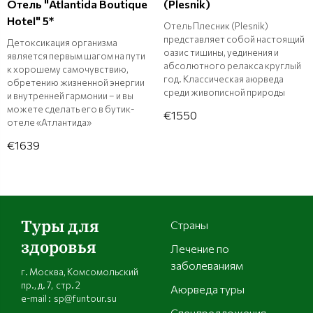
Отель "Atlantida Boutique
(Plesnik)
Hotel" 5*
Отель Плесник (Plesnik)
представляет собой настоящий
Детоксикация организма
оазис тишины, уединения и
является первым шагом на пути
абсолютного релакса круглый
к хорошему самочувствию,
год. Классическая аюрведа
обретению жизненной энергии
среди живописной природы
и внутренней гармонии – и вы
можете сделать его в бутик-
€1550
отеле «Атлантида»
€1639
Туры для
Страны
здоровья
Лечение по
заболеваниям
г. Москва, Комсомольский
пр., д. 7, стр. 2
Аюрведа туры
e-mail : sp@funtour.su
Спецпредложения