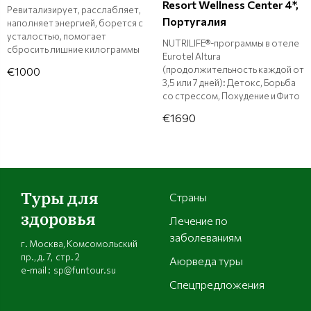
Resort Wellness Center 4*,
Ревитализирует, расслабляет,
Португалия
наполняет энергией, борется с
усталостью, помогает
NUTRILIFE®-программы в отеле
сбросить лишние килограммы
Eurotel Altura
(продолжительность каждой от
€1000
3,5 или 7 дней): Детокс, Борьба
со стрессом, Похудение и Фито
€1690
Туры для
Страны
здоровья
Лечение по
заболеваниям
г. Москва, Комсомольский
пр., д. 7, стр. 2
Аюрведа туры
e-mail : sp@funtour.su
Спецпредложения