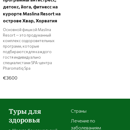
детокс, йога, фитнесс на
курорте Maslina Resort на
острове Хвар, Хорватия
Основной фишкой Maslina
Resort — это продуманный
комплекс оздоровительных
программ, которые
подбираются для каждого
гостя индивидуально
специалистами SPA-центра
Pharomatiq Spa
€3600
Туры для
Страны
здоровья
Лечение по
заболеваниям