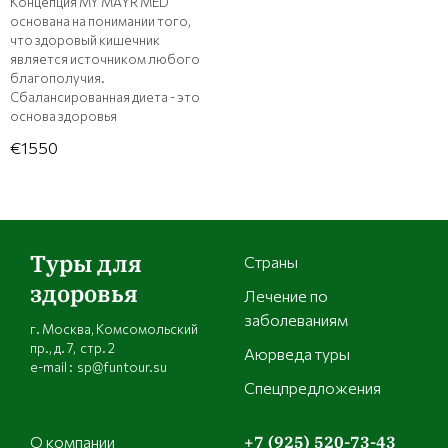
Концепция MY MAYR MED
основана на понимании того,
что здоровый кишечник
является источником любого
благополучия.
Сбалансированная диета - это
основа здоровья
€1550
Туры для
Страны
здоровья
Лечение по
заболеваниям
г. Москва, Комсомольский
пр., д. 7, стр. 2
Аюрведа туры
e-mail : sp@funtour.su
Спецпредложения
О компании
+7 (925) 520-73-43