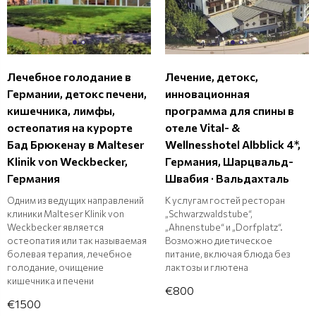
Лечебное голодание в
Лечение, детокс,
Германии, детокс печени,
инновационная
кишечника, лимфы,
программа для спины в
остеопатия на курорте
отеле Vital- &
Бад Брюкенау в Malteser
Wellnesshotel Albblick 4*,
Klinik von Weckbecker,
Германия, Шарцвальд-
Германия
Швабия · Вальдахталь
Одним из ведущих направлений
К услугам гостей ресторан
клиники Malteser Klinik von
„Schwarzwaldstube“,
Weckbecker является
„Ahnenstube“ и „Dorfplatz“.
остеопатия или так называемая
Возможно диетическое
болевая терапия, лечебное
питание, включая блюда без
голодание, очищение
лактозы и глютена
кишечника и печени
€800
€1500