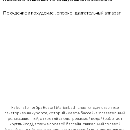
Похудение и похудение , опорно-двигательный аппарат
Falkensteiner Spa Resort Marienbad является единственным
санаторием на курорте, который имеет 4 бассейна: плавательный,
релаксационный, открытый с подогреваемой водой (работает
круглый год), а также солевой бассейн. Уникальный солевой
бассейн способствует укреплению иммунной системы организма,