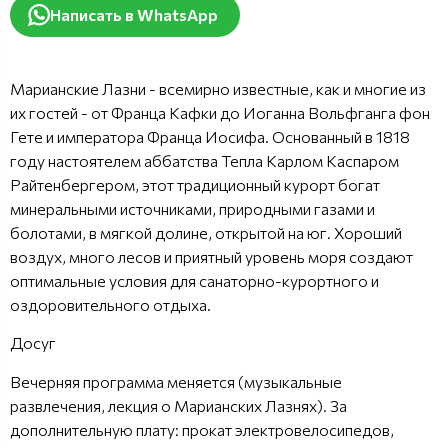
Написать в WhatsApp
Марианские Лазни - всемирно известные, как и многие из
их гостей - от Франца Кафки до Иоганна Вольфганга фон
Гете и императора Франца Иосифа. Основанный в 1818
году настоятелем аббатства Тепла Карлом Каспаром
Райтенбергером, этот традиционный курорт богат
минеральными источниками, природными газами и
болотами, в мягкой долине, открытой на юг. Хороший
воздух, много лесов и приятный уровень моря создают
оптимальные условия для санаторно-курортного и
оздоровительного отдыха.
Досуг
Вечерняя программа меняется (музыкальные
развлечения, лекция о Марианских Лазнях). За
дополнительную плату: прокат электровелосипедов,