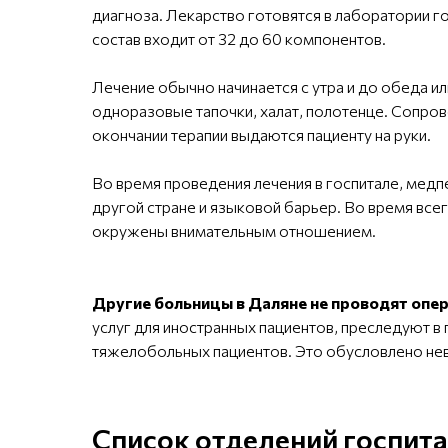
диагноза. Лекарство готовятся в лаборатории г
состав входит от 32 до 60 компонентов.
Лечение обычно начинается с утра и до обеда ил
одноразовые тапочки, халат, полотенце. Сопров
окончании терапии выдаются пациенту на руки.
Во время проведения лечения в госпитале, медп
другой стране и языковой барьер. Во время все
окружены внимательным отношением.
Другие больницы в Даляне не проводят опер
услуг для иностранных пациентов, преследуют в
тяжелобольных пациентов. Это обусловлено не
Список отделений госпита