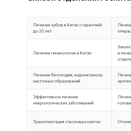
Лечение зубов в Китае c гарантией
Лечен
до 20 лет
опера
Заказа
Лечение гинекологии в Китае
и лече
отдела
Лечение бесплодия, эндометриоза,
Лечени
кистозных образований
эритем
Эффективное лечение
Лечени
неврологических заболеваний
голов
Трансплантация стволовых клеток
Отонев