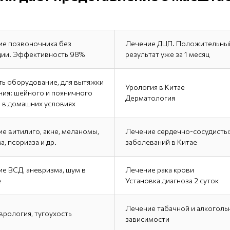
ие позвоночника без
Лечение ДЦП. Положительны
ции. Эффективность 98%
результат уже за 1 месяц
ть оборудование, для вытяжки
Урология в Китае
ния: шейного и пояничного
Дерматология
 в домашних условиях
е витилиго, акне, меланомы,
Лечение сердечно-сосудисты
а, псориаза и др.
заболеваний в Китае
е ВСД, аневризма, шум в
Лечение рака крови
е
Установка диагноза 2 суток
Лечение табачной и алкоголь
рология, тугоухость
зависимости