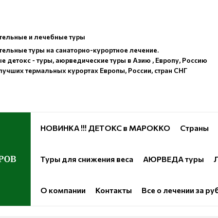
ельные и лечебные туры
ельные туры на санаторно-курортное лечение.
е детокс - туры, аюрведические туры в Азию , Европу, Россию
лучших термальных курортах Европы, России, стран СНГ
НОВИНКА !!! ДЕТОКС в МАРОККО
Страны
РОВ
Туры для снижения веса
АЮРВЕДА туры
Л
О компании
Контакты
Все о лечении за р