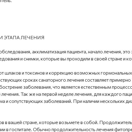
отель.
И ЭТАПА ЛЕЧЕНИЯ
обследования, акклиматизация пациента, начало лечения, это 
едования и снимки, которые вы проходили в своей стране и к
от шлаков и токсинов и коррекцию возможных гормональных
твующих сроках санаторного лечения составляет примерно о
 обострение заболевания, что является естественным процес
лечения. Так же на первой неделе лечения, для каждого пац
а и сопутствующих заболеваний. При наличии нескольких ди
в в вашей стране, которые возьмете в собой. Продолжитель
ии в госпитале. Обычно продолжительность лечения фитопреп