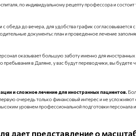
оспиталя, по индивидуальному рецепту профессора и состоит 
и с обеда до вечера, для удобства график согласовывается с
одительные документы: план и проведенное лечение заполняю
ерсонал оказывает большую заботу именно для иностранных 
го пребывания в Даляне, у вас будут переводчики, вы будете
ации и сложное лечение для иностранных пациентов.
Бол
 первую очередь только финансовый интерес и не усложняют
высоким уровнем профессиональной подготовки персонала и
ля дает представление о масшта