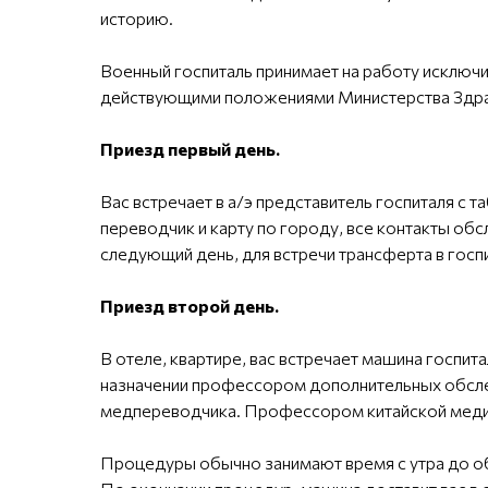
историю.
Военный госпиталь принимает на работу исключи
действующими положениями Министерства Здра
Приезд первый день.
Вас встречает в а/э представитель госпиталя с 
переводчик и карту по городу, все контакты о
следующий день, для встречи трансферта в госп
Приезд второй день.
В отеле, квартире, вас встречает машина госпит
назначении профессором дополнительных обсле
медпереводчика. Профессором китайской медицин
Процедуры обычно занимают время с утра до о