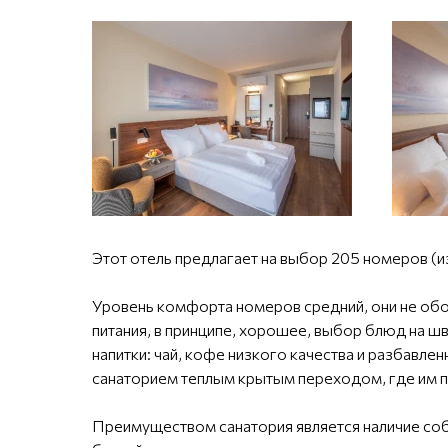
Этот отель предлагает на выбор 205 номеров (и
Уровень комфорта номеров средний, они не обо
питания, в принципе, хорошее, выбор блюд на ш
напитки: чай, кофе низкого качества и разбавле
санаторием теплым крытым переходом, где им п
Преимуществом санатория является наличие собс