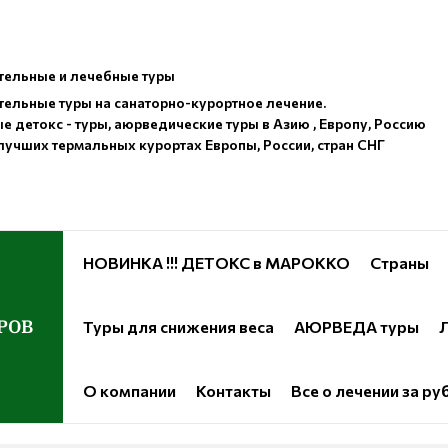
ельные и лечебные туры
ельные туры на санаторно-курортное лечение.
е детокс - туры, аюрведические туры в Азию , Европу, Россию
лучших термальных курортах Европы, России, стран СНГ
НОВИНКА !!! ДЕТОКС в МАРОККО
Страны
РОВ
Туры для снижения веса
АЮРВЕДА туры
Л
О компании
Контакты
Все о лечении за р