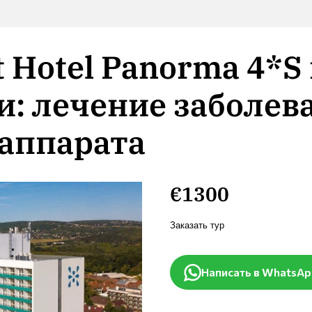
 Hotel Panorma 4*S
и: лечение заболев
 аппарата
€1300
Заказать тур
Написать в WhatsA