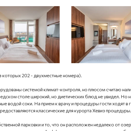
з которых 202 - двухместные номера).
рудованы системой климат-контроля, но плюсом считаю нал
ведском столе широкий, но диетических блюд не увидел. Но 
нные водой соки. На прием к врачу и процедуры гости ходят 
редоставляются классические для курорта Хевиз процедуры
твенной парковки и то, что он расположен недалеко от озе