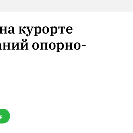
 на курорте
аний опорно-
pp