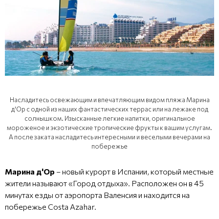
Насладитесь освежающим и впечатляющим видом пляжа Марина
д'Ор с одной из наших фантастических террас или на лежаке под
солнышком. Изысканные легкие напитки, оригинальное
мороженое и экзотические тропические фрукты к вашим услугам.
А после заката насладитесь интересными и веселыми вечерами на
побережье
Марина д'Ор
– новый курорт в Испании, который местные
жители называют «Город отдыха». Расположен он в 45
минутах езды от аэропорта Валенсия и находится на
побережье Costa Azahar.