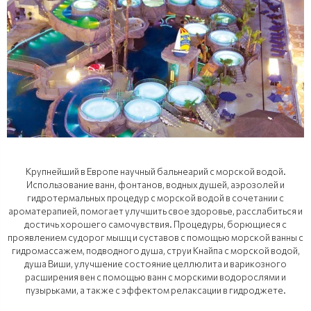
Крупнейший в Европе научный бальнеарий с морской водой.
Использование ванн, фонтанов, водных душей, аэрозолей и
гидротермальных процедур с морской водой в сочетании с
ароматерапией, помогает улучшить свое здоровье, расслабиться и
достичь хорошего самочувствия. Процедуры, борющиеся с
проявлением судорог мышц и суставов с помощью морской ванны с
гидромассажем, подводного душа, струи Кнайпа с морской водой,
душа Виши, улучшение состояние целлюлита и варикозного
расширения вен с помощью ванн с морскими водорослями и
пузырьками, а также с эффектом релаксации в гидроджете.