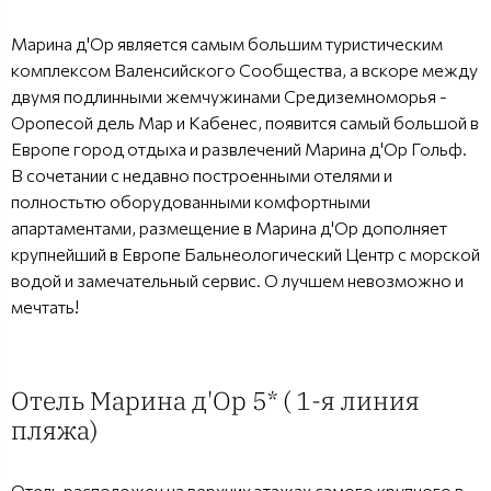
Марина д'Ор является самым большим туристическим
комплексом Валенсийского Сообщества, а вскоре между
двумя подлинными жемчужинами Средиземноморья -
Оропесой дель Мар и Кабенес, появится самый большой в
Европе город отдыха и развлечений Марина д'Ор Гольф.
В сочетании с недавно построенными отелями и
полностьтю оборудованными комфортными
апартаментами, размещение в Марина д'Ор дополняет
крупнейший в Европе Бальнеологический Центр с морской
водой и замечательный сервис. О лучшем невозможно и
мечтать!
Отель Марина д'Ор 5* ( 1-я линия
пляжа)
Отель расположен на верхних этажах самого крупного в