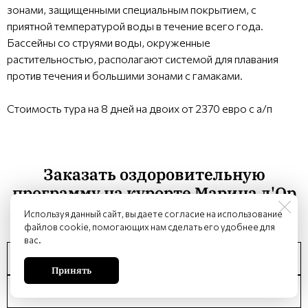
зонами, защищенными специальным покрытием, с
приятной температурой воды в течение всего года.
Бассейны со струями воды, окруженные
растительностью, располагают системой для плавания
против течения и большими зонами с гамаками.
Стоимость тура на 8 дней на двоих от 2370 евро с а/п
Заказать оздоровительную
программу на курорте Марина д'Ор
в Испании - Hotel Gran Duque 4****
Используя данный сайт, вы даете согласие на использование
файлов cookie, помогающих нам сделать его удобнее для
вас.
Принять