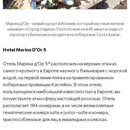
Марина д'Ор – новый курорт в Испании, который местные жители
называют «Город отдыха». Расположен он в 45 минутах езды от
аэропорта Валенсия и находится на побережье Costa Azahar.
Hotel Marina D'Or 5
Отель Марина д'Ор 5* расположен на верхних этажах
самого крупного в Европе научного бальнеария с морской
водой, на первой линии пляжа на привилегированном
побережье провинции Кастейон. В этом отеле,
пользующемся наибольшей известностью в Европе, вы
почувствуете атмосферу настоящей роскоши. Отель
располагает 184 номерами, в их числе великолепные
тематические номера suite и junior-suite и номера,
приспособленные для лиц в инвалидных колясках.