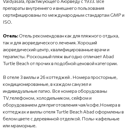
Vaidyasala, практикующего Аюрведу с 1933. Все
препараты внутреннего и внешнего пользования
сертифицированы по международным стандартам GMP и
ISO.
Отель:
Отель рекомендован как для пляжного отдыха,
так и для аюрведического лечения. Хороший
аюрведический центр, квалифицированные врачи и
тераписты. Роскошный пляж выгодно отличает Abad
Turtle Beach от прочих в подобной ценовой категории.
В отеле 3 виллы и 26 коттеджей . Номера просторные,
кондиционированные, в каждом санузел и
индивидуальные патио. Все номера оборудованы
TV,телефоном, холодильником, сейфом и
оборудованием для приготовления чая/кофе.Номера в
коттеджах и виллы отеля Turtle Beach Abad оформлены в
белом цвете с деревянной отделкой. Полы-кафельные
или мраморные.