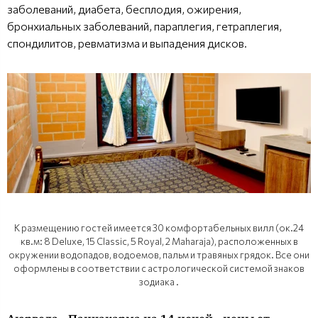
заболеваний, диабета, бесплодия, ожирения,
бронхиальных заболеваний, параплегия, гетраплегия,
спондилитов, ревматизма и выпадения дисков.
К размещению гостей имеется 30 комфортабельных вилл (ок.24
кв.м: 8 Deluxe, 15 Classic, 5 Royal, 2 Maharaja), расположенных в
окружении водопадов, водоемов, пальм и травяных грядок. Все они
оформлены в соответствии с астрологической системой знаков
зодиака .