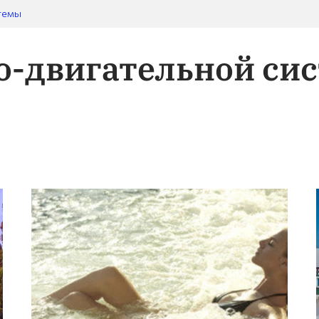
темы
о-двигательной сис