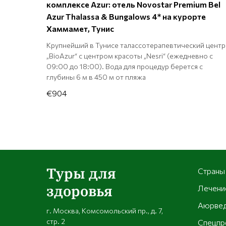
комплексе Azur: отель Novostar Premium Bel
Azur Thalassa & Bungalows 4* на курорте
Хаммамет, Тунис
Крупнейший в Тунисе талассотерапевтический центр
„BioAzur“ c центром красоты „Nesri“ (ежедневно с
09:00 до 18:00). Вода для процедур берется с
глубины 6 м в 450 м от пляжа
€904
Туры для
Страны
здоровья
Лечени
Аюрвед
г. Москва, Комсомольский пр., д. 7,
стр. 2
Спецпр