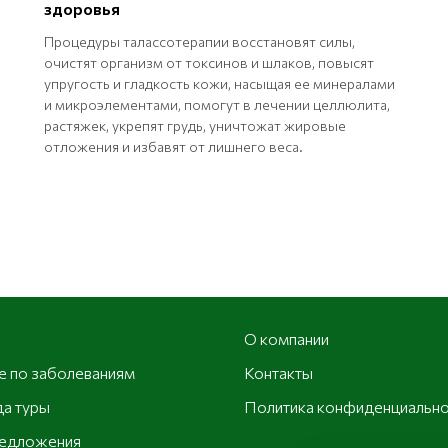
здоровья
Процедуры талассотерапии восстановят силы,
очистят организм от токсинов и шлаков, повысят
упругость и гладкость кожи, насыщая ее минералами
и микроэлементами, помогут в лечении целлюлита,
растяжек, укрепят грудь, уничтожат жировые
отложения и избавят от лишнего веса.
О компании
е по заболеваниям
Контакты
а туры
Политика конфиденциально
едложения