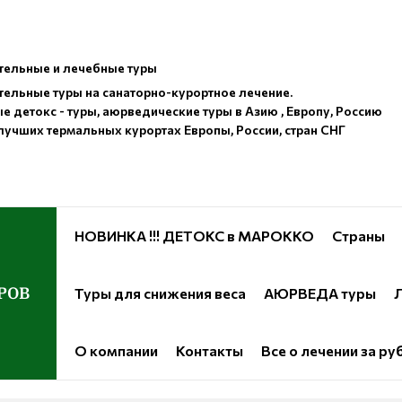
ельные и лечебные туры
ельные туры на санаторно-курортное лечение.
е детокс - туры, аюрведические туры в Азию , Европу, Россию
лучших термальных курортах Европы, России, стран СНГ
НОВИНКА !!! ДЕТОКС в МАРОККО
Страны
РОВ
Туры для снижения веса
АЮРВЕДА туры
Л
О компании
Контакты
Все о лечении за р