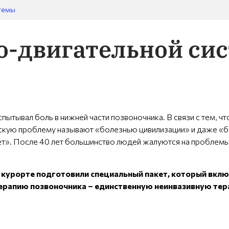
темы
о-двигательной си
спытывал боль в нижней части позвоночника. В связи с тем, 
скую проблему называют «болезнью цивилизации» и даже «бо
еет». После 40 лет большинство людей жалуются на проблемы 
 на курорте подготовили специальный пакет, который вк
рапию позвоночника – единственную неинвазивную тера