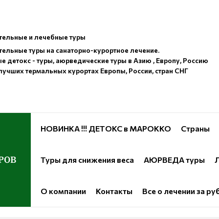
ельные и лечебные туры
ельные туры на санаторно-курортное лечение.
е детокс - туры, аюрведические туры в Азию , Европу, Россию
лучших термальных курортах Европы, России, стран СНГ
НОВИНКА !!! ДЕТОКС в МАРОККО
Страны
РОВ
Туры для снижения веса
АЮРВЕДА туры
Л
О компании
Контакты
Все о лечении за р