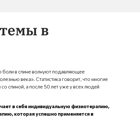
стемы в
что боли в спине волнуют подавляющее
лезнью века». Статистика говорит, что многие
со спиной, а после 50 лет уже у всех людей
лючает в себя индивидуальную физиотерапию,
пию, которая успешно применяется в