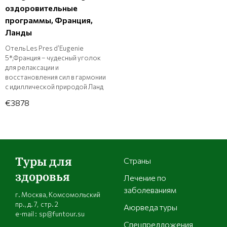
оздоровительные
программы, Франция,
Ланды
Отель Les Pres d’Eugenie
5*,Франция – чудесный уголок
для релаксации и
восстановления сил в гармонии
с идиллической природой Ланд
€3878
Туры для
Страны
здоровья
Лечение по
заболеваниям
г. Москва, Комсомольский
пр., д. 7, стр. 2
Аюрведа туры
e-mail : sp@funtour.su
Спецпредложения