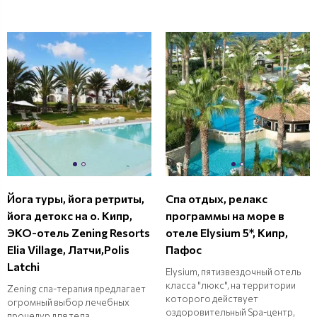
Йога туры, йога ретриты,
Спа отдых, релакс
йога детокс на о. Кипр,
программы на море в
ЭКО-отель Zening Resorts
отеле Elysium 5*, Кипр,
Elia Village, Латчи,Polis
Пафос
Latchi
Elysium, пятизвездочный отель
класса "люкс", на территории
Zening спа-терапия предлагает
которого действует
огромный выбор лечебных
оздоровительный Spa-центр,
процедур для тела,