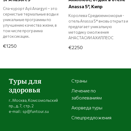
Anassa 5*, Кипр
Спа-курорт Ayii Anargyri – это
сернистые термальные воды и
Королева Средиземноморья -
уникальные программы по
отель Anassa 5* вновь открыта и
улучшению качества жизни, в
предлагает уникальную
том числе программа
методику омолжения
детоксикации.
АНАСТАСИИ АХИЛЛЕОС
€1250
€2250
Туры для
Страны
здоровья
Лечение по
заболеваниям
г. Москва, Комсомольский
пр., д. 7, стр. 2
Аюрведа туры
e-mail : sp@funtour.su
Спецпредложения