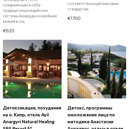
соответствующий мировым
соединяющих в себе
стандартам
традиционные индийские
системы Аюверда и новейшие
€1700
веяния в спа
€620
Детоксикация, похудение
Детокс, программы
на о. Кипр, отель Ayii
омоложения лица по
Anargyri Natural Healing
методике Анастасии
SPA Resort 5*
Ахиллеос, отдых в отеле