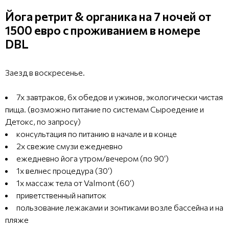
Йога ретрит & органика на 7 ночей от
1500 евро с проживанием в номере
DBL
Заезд в воскресенье.
7x завтраков, 6х обедов и ужинов, экологически чистая
пища. (возможно питание по системам Сыроедение и
Детокс, по запросу)
консультация по питанию в начале и в конце
2x свежие смузи ежедневно
ежедневно йога утром/вечером (по 90‘)
1x велнес процедура (30‘)
1x массаж тела от Valmont (60‘)
приветственный напиток
пользование лежаками и зонтиками возле бассейна и на
пляже