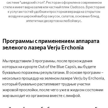
системе "шведский стол". Ресторан оформлен в современном
стиле и имеет вид на залив или частный пляж Cladissos. В ресторане
к услугам гостей удобная и просторная веранда на открытом
воздухе и широкий выбор закусок, салатов, основных блюд,
аппетитных десертов на любой вкус.
Программы с применением аппарата
зеленого лазера Verju Erchonia
Мы представили 3 программы, после прохождения
которых на курорте Out of the Blue Capsis, вы будете
буквально поражены результатами. В основе программ –
несколько процедур на зеленом лазере Verju by Erchonia,
который буквально растапливает трудные участки
жировой прослойки, после чего уже в жидком состоянии
жир выходит из организма вместе с лимфой.