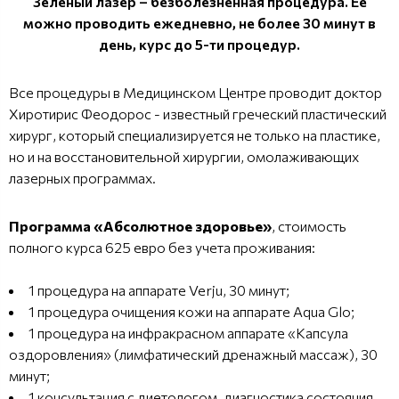
Зеленый лазер – безболезненная процедура. Ее
можно проводить ежедневно, не более 30 минут в
день, курс до 5-ти процедур.
Все процедуры в Медицинском Центре проводит доктор
Хиротирис Феодорос - известный греческий пластический
хирург, который специализируется не только на пластике,
но и на восстановительной хирургии, омолаживающих
лазерных программах.
Программа «Абсолютное здоровье»
, стоимость
полного курса 625 евро без учета проживания:
1 процедура на аппарате Verju, 30 минут;
1 процедура очищения кожи на аппарате Aqua Glo;
1 процедура на инфракрасном аппарате «Капсула
оздоровления» (лимфатический дренажный массаж), 30
минут;
1 консультация с диетологом, диагностика состояния