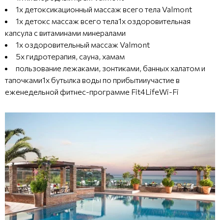
1x детоксикационный массаж всего тела Valmont
1x детокс массаж всего тела1x оздоровительная
капсула с витаминами минералами
1х оздоровительный массаж Valmont
5x гидротерапия, сауна, хамам
пользование лежаками, зонтиками, банных халатом и
тапочками1х бутылка воды по прибытииучастие в
еженедельной фитнес-программе Fit4LifeWi-Fi