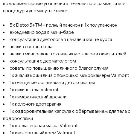
комплиментарные угощения в течение программы, и все
процедуры упомянутые ниже:
5х Detox5+TM - полный пансион и 1х полупансион
ежедневно вода в мини-баре
консультация диетолога в начале и конце курса
анализ состава тела
анализ минералов, токсичных металлов и окислителей
консультация с дерматологом
советы по повышению личного благополучия
1x анализ кожи лица с помощью микрокамеры Valmont
1x очищение организма и детоксикация
1x пилинг тела Valmont
1x лимфатический дренаж
1x колоногидротерапия
1x оздоровительная капсула с обёртыванием для тела с
водорослями
1x коллагеновая маска Valmont
1x кислородный крем Valmont