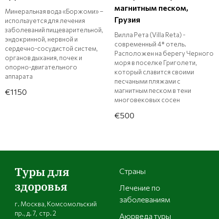
магнитным песком,
Минеральная вода «Боржоми» –
Грузия
используется для лечения
заболеваний пищеварительной,
Вилла Рета (Villa Reta) -
эндокринной, нервной и
современный 4* отель.
сердечно-сосудистой систем,
Расположен на берегу Черного
органов дыхания, почек и
моря в поселке Григолети,
опорно-двигательного
который славится своими
аппарата
песчаными пляжами с
магнитным песком в тени
€1150
многовековых сосен
€500
Туры для
Страны
здоровья
Лечение по
заболеваниям
г. Москва, Комсомольский
пр., д. 7, стр. 2
Аюрведа туры