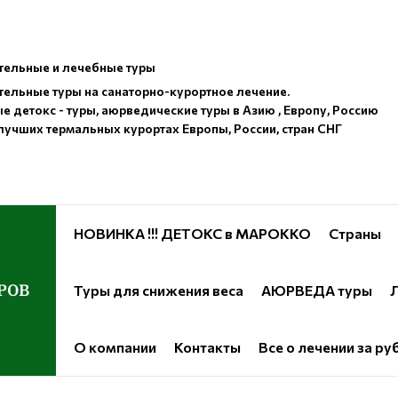
ельные и лечебные туры
ельные туры на санаторно-курортное лечение.
е детокс - туры, аюрведические туры в Азию , Европу, Россию
лучших термальных курортах Европы, России, стран СНГ
НОВИНКА !!! ДЕТОКС в МАРОККО
Страны
РОВ
Туры для снижения веса
АЮРВЕДА туры
Л
О компании
Контакты
Все о лечении за р