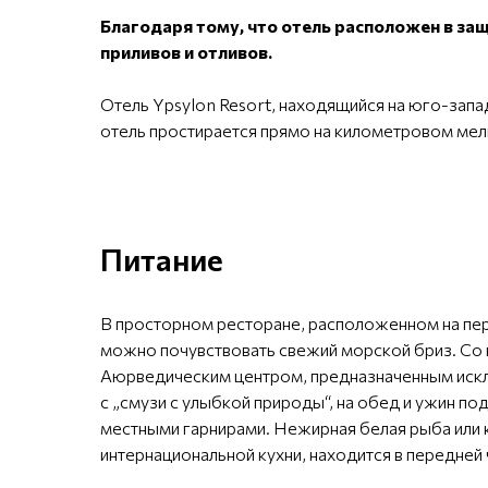
Благодаря тому, что отель расположен в защ
приливов и отливов.
Отель Ypsylon Resort, находящийся на юго-зап
отель простирается прямо на километровом мел
Питание
В просторном ресторане, расположенном на перв
можно почувствовать свежий морской бриз. Со 
Аюрведическим центром, предназначенным искл
с „смузи с улыбкой природы“, на обед и ужин 
местными гарнирами. Нежирная белая рыба или 
интернациональной кухни, находится в передней