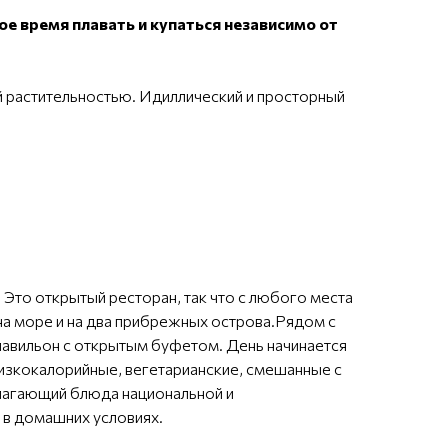
ое время плавать и купаться независимо от
 растительностью. Идиллический и просторный
Это открытый ресторан, так что с любого места
а море и на два прибрежных острова.Рядом с
авильон с открытым буфетом. День начинается
изкокалорийные, вегетарианские, смешанные с
длагающий блюда национальной и
 в домашних условиях.