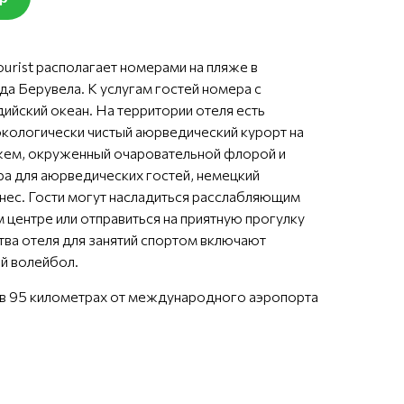
urist располагает номерами на пляже в
а Берувела. К услугам гостей номера с
ийский океан. На территории отеля есть
 экологически чистый аюрведический курорт на
жем, окруженный очаровательной флорой и
а для аюрведических гостей, немецкий
ес. Гости могут насладиться расслабляющим
центре или отправиться на приятную прогулку
тва отеля для занятий спортом включают
ый волейбол.
 в 95 километрах от международного аэропорта