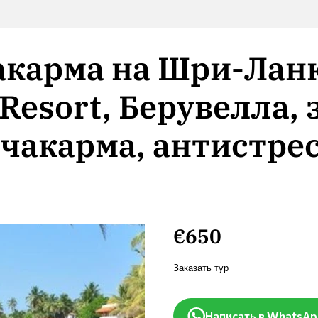
карма на Шри-Ланк
 Resort, Берувелла,
чакарма, антистре
€650
Заказать тур
Написать в WhatsA