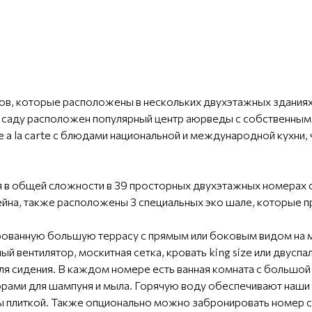
ов, которые расположены в нескольких двухэтажных зданиях
саду расположен популярный центр аюрведы с собственным р
е a la carte с блюдами национальной и международной кухни,
 в общей сложности в 39 просторных двухэтажных номерах 
йна, также расположены 3 специальных эко шале, которые п
ованную большую террасу с прямым или боковым видом на м
й вентилятор, москитная сетка, кровать king size или двусп
для сидения. В каждом номере есть ванная комната с большо
орами для шампуня и мыла. Горячую воду обеспечивают наш
ы плиткой. Также опционально можно забронировать номер 