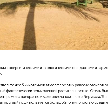
ствии с энергетическими и экологическими стандартами и га
.
звольте необыкновенной атмосфере этих райских оазисов о
нный фантастически великолепной растительностью. Отель бы
жен прямо на прекрасном мелкопесчаном пляже Берувала/Бент
ыт круглый год и пользуется большой популярностью среди л