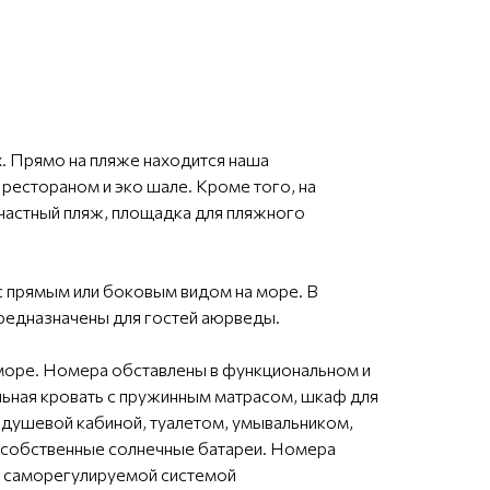
. Прямо на пляже находится наша
естораном и эко шале. Кроме того, на
 частный пляж, площадка для пляжного
с прямым или боковым видом на море. В
редназначены для гостей аюрведы.
оре. Номера обставлены в функциональном и
альная кровать с пружинным матрасом, шкаф для
й душевой кабиной, туалетом, умывальником,
и собственные солнечные батареи. Номера
с саморегулируемой системой