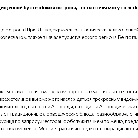
ищенной бухте вблизи острова, гости отеля могут в люб
аде острова Шри-Ланка,окружен фантастически великолепной
копесчаном пляже в начале туристического региона Бентота.
ом этаже отеля, смогут комфортно разместиться все гости. 
всех столиков вы сможете наслаждаться прекрасным видом н
ючительно для гостей Аюрведы, находится Аюрведический п
подают традиционные аюрведические блюда, разнообразные, н
курица по запросу.Ресторан с обслуживанием по меню, пре
 части комплекса. Многие травы и ингредиенты выращиваются