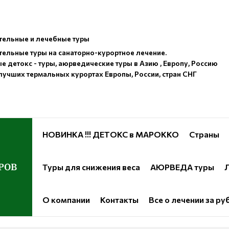
ельные и лечебные туры
ельные туры на санаторно-курортное лечение.
е детокс - туры, аюрведические туры в Азию , Европу, Россию
лучших термальных курортах Европы, России, стран СНГ
НОВИНКА !!! ДЕТОКС в МАРОККО
Страны
РОВ
Туры для снижения веса
АЮРВЕДА туры
Л
О компании
Контакты
Все о лечении за р