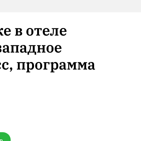
е в отеле
 западное
сс, программа
pp