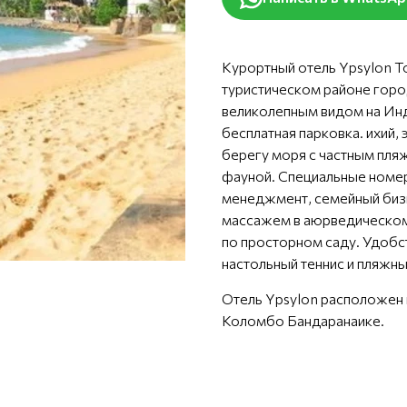
Курортный отель Ypsylon To
туристическом районе город
великолепным видом на Инд
бесплатная парковка. ихий,
берегу моря с частным пля
фауной. Специальные номер
менеджмент, семейный бизн
массажем в аюрведическом 
по просторном саду. Удобс
настольный теннис и пляжн
Отель Ypsylon расположен
Коломбо Бандаранаике.