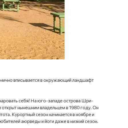
рмонично вписывается в окружающий ландшафт
чаровать себя! На юго-западе острова Шри-
л открыт нынешним владельцем в 1980 году. Он
ота. Курортный сезон начинается в ноябре и
юбителей аюрведы и йоги даже в низкий сезон.