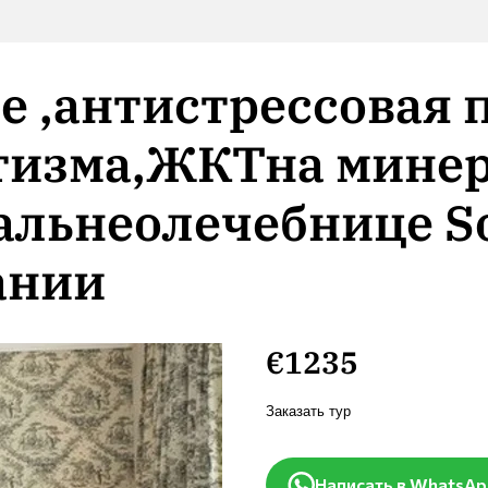
 ,антистрессовая п
тизма,ЖКТна мине
альнеолечебнице Sol
ании
€1235
Заказать тур
Написать в WhatsA