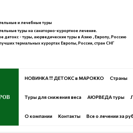
ельные и лечебные туры
ельные туры на санаторно-курортное лечение.
е детокс - туры, аюрведические туры в Азию , Европу, Россию
лучших термальных курортах Европы, России, стран СНГ
НОВИНКА !!! ДЕТОКС в МАРОККО
Страны
РОВ
Туры для снижения веса
АЮРВЕДА туры
Л
О компании
Контакты
Все о лечении за р