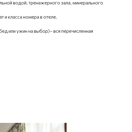
льной водой, тренажерного зала, минерального
 и класса номера в отеле.
обед или ужин на выбор)– вся перечисленная