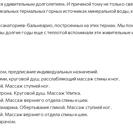
я удивительным долголетием. И причиной тому не только све
уникальных термальных горных источниках минеральной воды, 
санаториев-бальнеарио, построенных на этих термах. Мы 
 вы долгие годы еще с теплотой вспоминали эти живительные 
ром, предписание индивидуальных назначений.
лями, круговой душ, расслабляющий массаж спины и ног.
й. Массаж ступней ног.
трона. Круговой душ. Массаж Улитка.
й. Массаж верхнего отдела спины и шеи.
змарина. Обертывание глиной. Массаж ступней ног.
й. Массаж верхнего отдела спины и шеи.
 врачом.