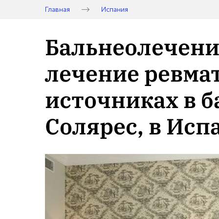
Главная
Испания
Бальнеолечение
лечение ревма
источниках в б
Солярес, в Исп