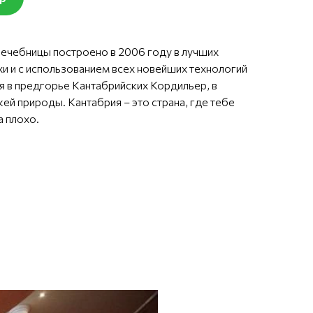
ечебницы построено в 2006 году в лучших
и и с использованием всех новейших технологий
я в предгорье Кантабрийских Кордильер, в
й природы. Кантабрия – это страна, где тебе
 плохо.