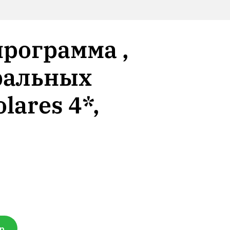
рограмма ,
ральных
ares 4*,
pp